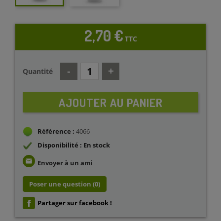
2,70 €
TTC
Quantité
AJOUTER AU PANIER
Référence :
4066
Disponibilité : En stock
email
Envoyer à un ami
Poser une question
(0)
Partager sur facebook !