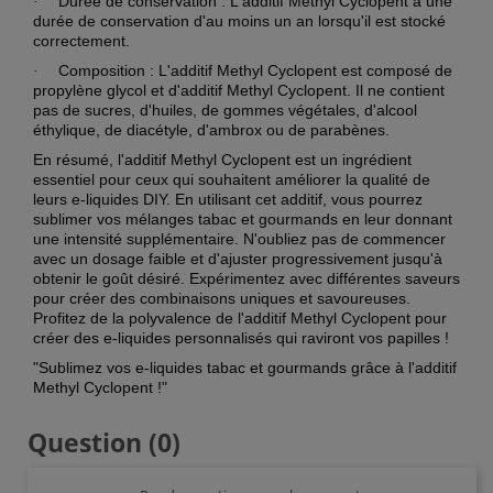
Durée de conservation : L'additif Methyl Cyclopent a une
·
durée de conservation d'au moins un an lorsqu'il est stocké
correctement.
Composition : L'additif Methyl Cyclopent est composé de
·
propylène glycol et d'additif Methyl Cyclopent. Il ne contient
pas de sucres, d'huiles, de gommes végétales, d'alcool
éthylique, de diacétyle, d'ambrox ou de parabènes.
En résumé, l'additif Methyl Cyclopent est un ingrédient
essentiel pour ceux qui souhaitent améliorer la qualité de
leurs e-liquides DIY. En utilisant cet additif, vous pourrez
sublimer vos mélanges tabac et gourmands en leur donnant
une intensité supplémentaire. N'oubliez pas de commencer
avec un dosage faible et d'ajuster progressivement jusqu'à
obtenir le goût désiré. Expérimentez avec différentes saveurs
pour créer des combinaisons uniques et savoureuses.
Profitez de la polyvalence de l'additif Methyl Cyclopent pour
créer des e-liquides personnalisés qui raviront vos papilles !
"Sublimez vos e-liquides tabac et gourmands grâce à l'additif
Methyl Cyclopent !"
Question
(0)