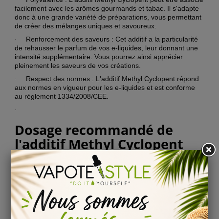
facilement avec les arômes gourmands et tabac. Il s'adapte
donc à une grande variété de préparations, vous permettant
de créer des mélanges uniques et savoureux.
Renforcement des saveurs : Cet additif a la particularité
·
de rehausser le parfum de vos e-liquides, leur donnant une
intensité supplémentaire. Vous pourrez ainsi apprécier
pleinement les saveurs de vos créations.
Respect des normes : L'additif Methyl Cyclopent répond
·
aux normes en vigueur pour les e-liquides et est conforme
au règlement 1334/2008/CEE.
·
Dosage recommandé de
l'additif Methyl Cyclopent
Le dosage de l'additif Methyl Cyclopent dépend de vos
préférences personnelles en matière de goût. Cependant, il
est recommandé de commencer avec un dosage faible et
d'ajuster progressivement jusqu'à obtenir le résultat
souhaité. Voici quelques indications de dosage pour vous
guider :
Dosage standard : Pour un mélange de 10 ml, il est
·