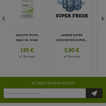
ADDITIF ETHYL
ARÔME SUPER
AD
MALTOL 10 ML
CONCENTRÉ SUPER...
Prix
Prix
1,95 €
5,90 €
En stock
En stock
REJOIGNEZ NOTRE NEWSLETTER