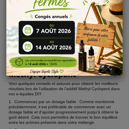
recommandé d'ajouter entre 2 et 5 gouttes d'additif Methyl
Cyclopent.
Dosage en fonction de la base : Si vous utilisez une base
·
avec un ratio PG/VG différent de 50/50, vous devrez peut-
être ajuster le dosage en conséquence. Consultez les
recommandations du fabricant pour connaître le dosage
précis en fonction de votre base.
Conseils et astuces pour
l'utilisation de l'additif
Methyl Cyclopent
Voici quelques conseils et astuces pour obtenir les meilleurs
résultats lors de l'utilisation de l'additif Methyl Cyclopent dans
vos e-liquides DIY :
1.
Commencez par un dosage faible : Comme mentionné
précédemment, il est préférable de commencer avec un
dosage faible et d'ajuster progressivement jusqu'à obtenir le
goût désiré. Cela vous permettra de trouver le bon équilibre
entre les arômes présents dans votre mélange.