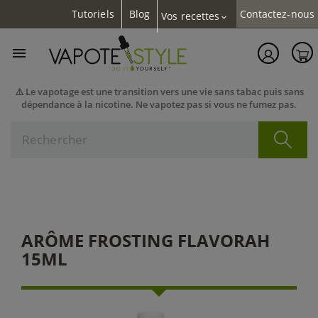
Tutoriels
Blog
Contactez-nous
Vos recettes
expand_more

⚠️ Le vapotage est une transition vers une vie sans tabac puis sans
dépendance à la nicotine. Ne vapotez pas si vous ne fumez pas.
ARÔME FROSTING FLAVORAH
15ML