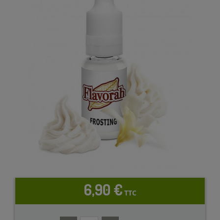
6,90 €
TTC