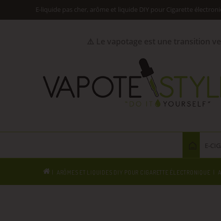
E-liquide pas cher, arôme et liquide DIY pour Cigarette électron
⚠️ Le vapotage est une transition v
E-CI
ARÔMES ET LIQUIDES DIY POUR CIGARETTE ÉLECTRONIQUE