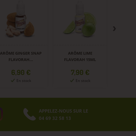
ARÔME 
FLAVO
Pr
6,
Rupt
ARÔME GINGER SNAP
ARÔME LIME
FLAVORAH...
FLAVORAH 15ML
Prix
Prix
6,90 €
7,90 €
En stock
En stock
APPELEZ-NOUS SUR LE
04 69 32 58 13