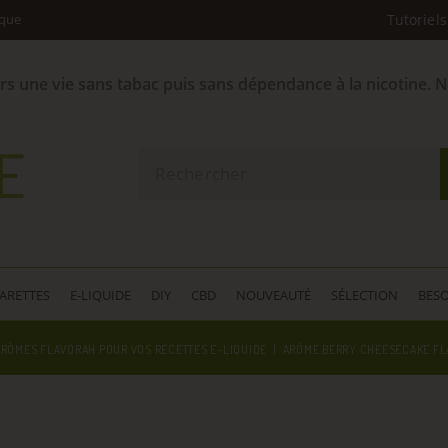
ique
Tutoriels
ers une vie sans tabac puis sans dépendance à la nicotine. 
GARETTES
E-LIQUIDE
DIY
CBD
NOUVEAUTÉ
SÉLECTION
BESO
ARÔMES FLAVORAH POUR VOS RECETTES E-LIQUIDE
ARÔME BERRY CHEESECAKE FL