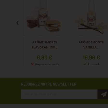
AWBERRY
ARÔME SMORES
ARÔME SMOOTH
G...
FLAVORAH 15ML
VANILLA...
Prix
Prix
0 €
6,90 €
16,90 €
tock
Rupture de stock
En stock
REJOIGNEZ NOTRE NEWSLETTER