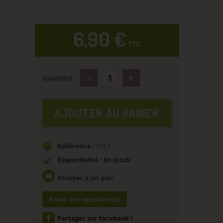
6,90 €
TTC
Quantité
AJOUTER AU PANIER
Référence :
5012
Disponibilité : En stock
email
Envoyer à un ami
Poser une question
(0)
Partager sur facebook !