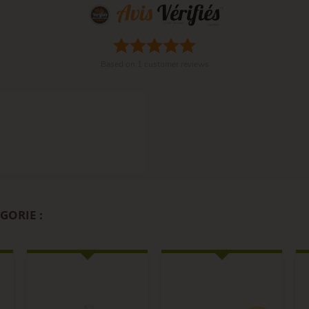
Based on
1
customer reviews
GORIE :