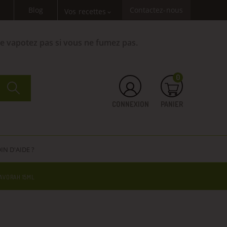
Blog
Contactez-nous
Vos recettes
expand_more
Ne vapotez pas si vous ne fumez pas.
0
CONNEXION
PANIER
IN D'AIDE ?
AVORAH 15ML