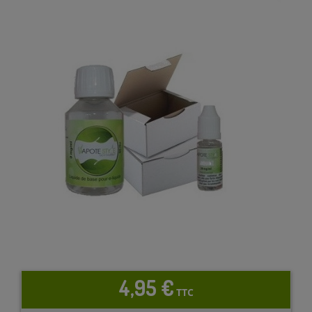
4,95 €
TTC