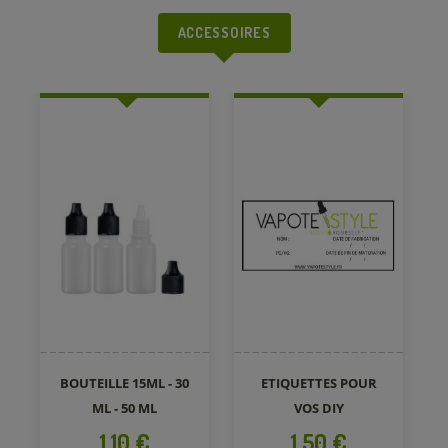
ACCESSOIRES
BOUTEILLE 15ML - 30
ETIQUETTES POUR
ML - 50 ML
VOS DIY
Prix
Prix
1,10 €
1,50 €