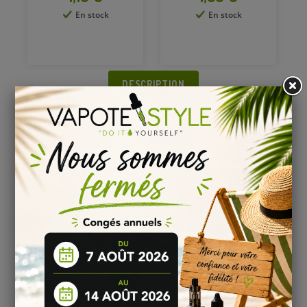
En stock
En stock
DESCRIPTION
BASE DIY 50/50 2 MG DE NICOTINE EN 100 ML
POUR FABRIQUER VOS LIQUIDES DIY
Liquide de base 50/50 fabriqué par Vapote Style
Pour préparer votre base 50/50, il suffit de transvaser le
booster nicotine en 2 mg à l’intérieur de la bouteille de base
neutre 50/50. Vous obtiendrez un volume d’e-liquide d’une
contenance de 100 ml.
Découvrir les autres bases 50/50 pour e-liquide