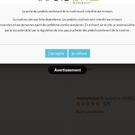
La vente des produits contenant de la nicotine est interdite aux mineurs.
La nicotine crée une forte dépendance. Les produits nicotinés sont interdit aux mineurs,
ceintes, et aux personnes ayant des problèmes cardio-vasculaires. En entrant sur ce site, je reconnais êtr
que je suis autorisé(e) par la législation de mon pays à acheter des produits contenant de la nicotine :
Based on
12
customer reviews
J'accepte
Je refuse
Anonymous A.
publié le 18/11
5/5
Très bien
Avertissement
Anonymous A.
publié le 30/05
5/5
Buon prodotto