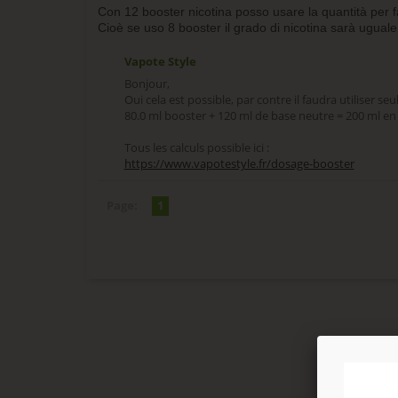
Con 12 booster nicotina posso usare la quantità per fa
Cioè se uso 8 booster il grado di nicotina sarà uguale
Vapote Style
Bonjour,
Oui cela est possible, par contre il faudra utiliser se
80.0 ml booster + 120 ml de base neutre = 200 ml en
Tous les calculs possible ici :
https://www.vapotestyle.fr/dosage-booster
Page:
1