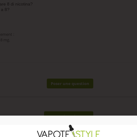
re 8 di nicotina?
 a 8?
ulement :
 8 mg.
Poser une question
AVIS VÉRIFIÉS(12)