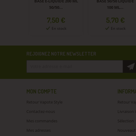
 LIQUIDE
BASE E-LIQUIDE 200 ML
BASE 50/50 LIQUIDE
...
50/50...
100 ML...
Prix
Prix
0 €
7,50 €
5,70 €
tock
En stock
En stock
REJOIGNEZ NOTRE NEWSLETTER
MON COMPTE
INFORM
Retour Vapote Style
Retour Va
Contactez-nous
Livraison 
Mes commandes
Sélection
Mes adresses
Nouveaut