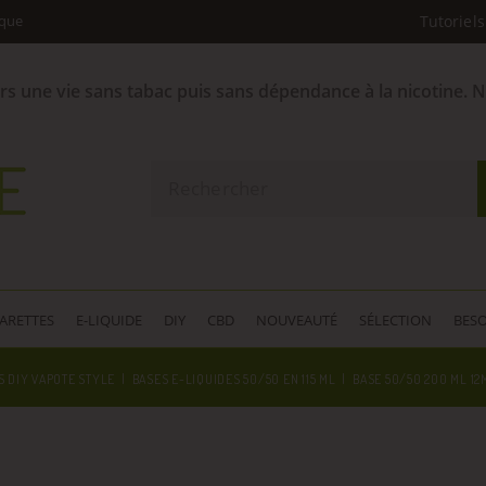
ique
Tutoriels
ers une vie sans tabac puis sans dépendance à la nicotine. 
GARETTES
E-LIQUIDE
DIY
CBD
NOUVEAUTÉ
SÉLECTION
BESO
S DIY VAPOTE STYLE
BASES E-LIQUIDES 50/50 EN 115 ML
BASE 50/50 200 ML 12