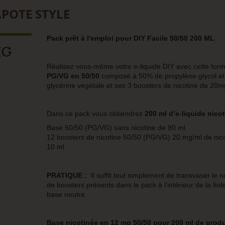
APOTE STYLE
Pack
prêt à l'emploi pour
DIY Facile 50/50 200 ML
Réalisez vous-même votre e-liquide DIY avec cette for
PG/VG en 50/50
composé à 50% de propylène glycol e
glycérine végétale
et ses 3 boosters de nicotine de 20m
Dans ce pack vous obtiendrez
200 ml d’e-liquide nicot
Base 50/50 (PG/VG) sans nicotine de 80 ml
12 boosters de nicotine 50/50 (PG/VG) 20 mg/ml de nic
10 ml
PRATIQUE :
Il suffit tout simplement de transvaser le
de boosters présents dans le pack à l’intérieur de la fiol
base neutre.
Base nicotinée en 12 mg 50/50 pour 200 ml de produ