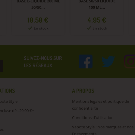
BASE E-LIQUIDE 200 ML
BASE 50/50 LIQUIDE
50/50...
100 ML...
Prix
Prix
10,50 €
4,95 €
En stock
En stock
SUIVEZ-NOUS SUR
LES RÉSEAUX
ATIONS
A PROPOS
pote Style
Mentions légales et politique de
confidentialité
incluse dès 29.90 €*
Conditions d'utilisation
Vapote Style : Nos marques et nos
és
Engagements