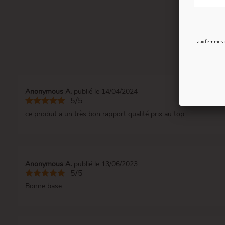
aux femmes en
Anonymous A.
publié le 14/04/2024
5/5
ce produit a un très bon rapport qualité prix au top
Anonymous A.
publié le 13/06/2023
5/5
Bonne base