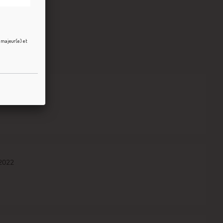
e majeur(e) et
/2023
/2022