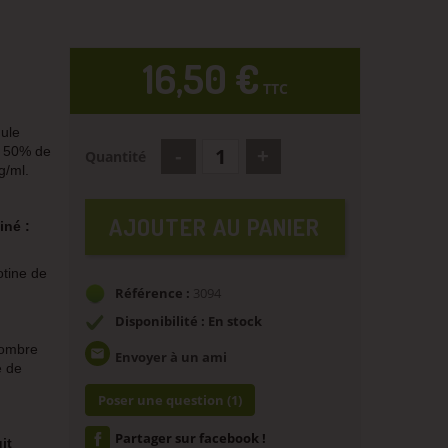
16,50 €
TTC
mule
t 50% de
Quantité
g/ml.
AJOUTER AU PANIER
iné :
otine de
Référence :
3094
Disponibilité : En stock
 nombre
email
Envoyer à un ami
e de
Poser une question
(1)
Partager sur facebook !
it