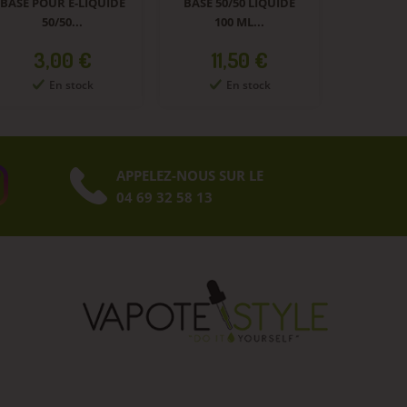
BASE POUR E-LIQUIDE
BASE 50/50 LIQUIDE
50/50...
100 ML...
Prix
Prix
3,00 €
11,50 €
En stock
En stock
APPELEZ-NOUS SUR LE
04 69 32 58 13