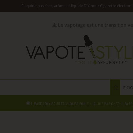
E-liquide pas cher, arôme et liquide DIY pour Cigarette électron
⚠️ Le vapotage est une transition v
E-CI
BASES DIY POUR FABRIQUER SON E-LIQUIDE PAS CHER
BASE