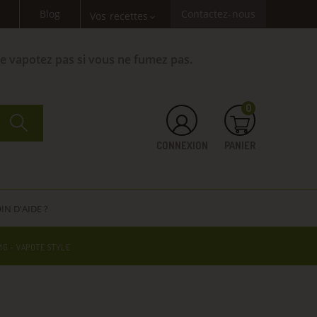
Blog
Contactez-nous
Vos recettes
expand_more
Ne vapotez pas si vous ne fumez pas.
0
CONNEXION
PANIER
IN D'AIDE ?
MG - VAPOTE STYLE