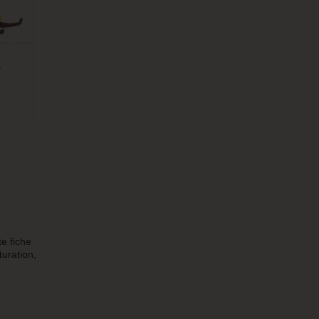
A
te fiche
uration,