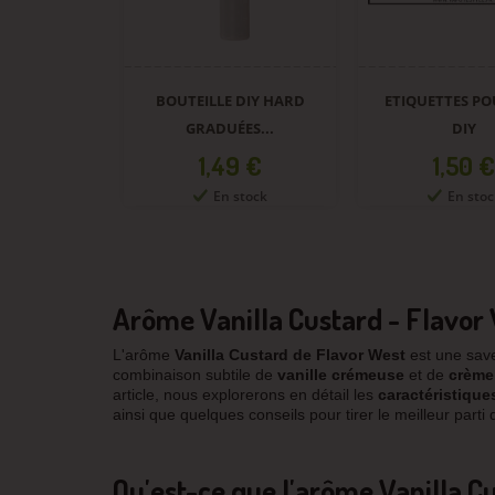
BOUTEILLE DIY HARD
ETIQUETTES PO
GRADUÉES...
DIY
Prix
Prix
1,49 €
1,50 €
En stock
En stoc
Arôme Vanilla Custard - Flavor
L'arôme
Vanilla
Custard
de Flavor West
est une save
combinaison subtile de
vanille crémeuse
et de
crème
article, nous explorerons en détail les
caractéristique
ainsi que quelques conseils pour tirer le meilleur parti 
Qu'est-ce que l'arôme Vanilla C