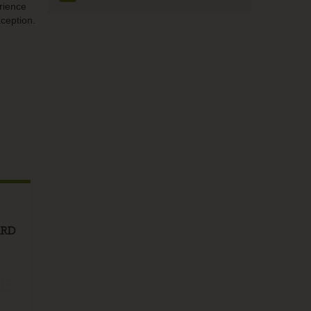
rience
ception.