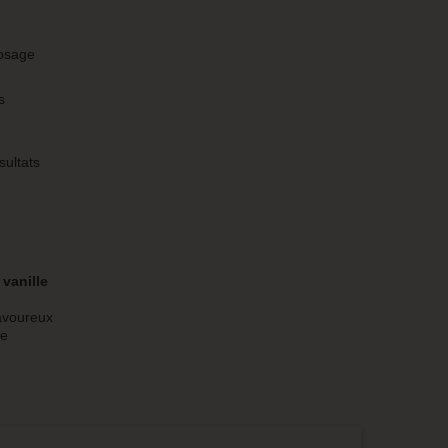
dosage
s
sultats
e
vanille
savoureux
de