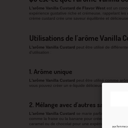
L'arôme Vanilla Custard
de
Flavor West
est un conce
expérience gustative riche et crémeuse, rappelant les d
crème custard crée une saveur équilibrée et délicieus
Utilisations de l'arôme Vanilla 
L'arôme Vanilla Custard
peut être utilisé de différen
d'utilisation :
1. Arôme unique
L'arôme Vanilla Custard
peut être utilisé comme arôme
vous pouvez créer un e-liquide délicieusement crémeux
2. Mélange avec d'autres saveurs
L'arôme Vanilla Custard
se marie parfaitement avec 
comme la fraise ou la banane pour créer des e-liquide
caramel ou de chocolat pour une expérience encore 
aux femmes en