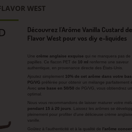
FLAVOR WEST
Découvrez l'Arôme Vanilla Custard d
Flavor West pour vos diy e-liquides
Une
crème anglaise exquise
qui ne manquera pas de r
papilles. Ce flacon PET de
10 ml
renferme une saveur
authentique, en provenance directe des États-Unis.
Ajoutez simplement
10% de cet arôme dans votre bas
PG/VG
préférée pour obtenir un mélange parfaitement é
Avec
une base en 50/50
de PG/VG, vous obtiendrez un 
optimal.
Nous vous recommandons de laisser maturer votre mé
pendant 15 à 20 jours
. Laissez les arômes se dévelop
pleinement pour profiter d'une délicieuse crème anglaise
vanille.
Goûtez à l'authenticité et à la qualité de
l'arôme concen