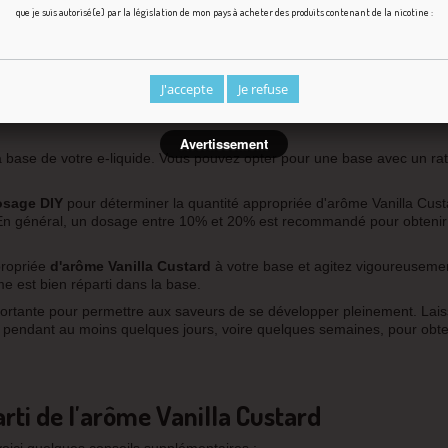
que je suis autorisé(e) par la législation de mon pays à acheter des produits contenant de la nicotine :
aturation
ard
, vous devrez suivre quelques étapes simples. Voici un guide étape 
J'accepte
Je refuse
Avertissement
 base de votre e-liquide. Vous pouvez opter pour une base avec un rat
osage DIY
pour déterminer la quantité appropriée d'arôme Vanilla Cust
é. En général, un dosage entre 10% et 20% est recommandé pour obteni
propriée
d'arôme Vanilla Custard
à votre base et agitez vigoureuseme
e est bien réparti dans la base.
ortante pour permettre aux saveurs de se développer pleinement. Lai
e pendant au moins quelques jours, voire quelques semaines, pour obten
arti de l'arôme Vanilla Custard