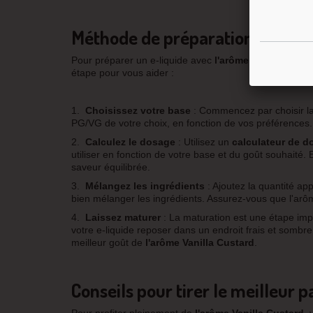
Méthode de préparation et de m
Pour préparer un e-liquide avec
l'arôme Vanilla Cust
étape pour vous aider :
1.
Choisissez votre base
: Commencez par choisir la
PG/VG de votre choix, en fonction de vos préférences.
2.
Calculez le dosage
: Utilisez un
calculateur de d
utiliser en fonction de votre base et du goût souhait
saveur équilibrée.
3.
Mélangez les ingrédients
: Ajoutez la quantité ap
bien mélanger les ingrédients. Assurez-vous que l'arôm
4.
Laissez maturer
: La maturation est une étape imp
votre e-liquide reposer dans un endroit frais et sombr
meilleur goût de
l'arôme Vanilla Custard
.
Conseils pour tirer le meilleur p