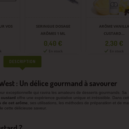
UR VOS
SERINGUE DOSAGE
ARÔME VANILL
ARÔMES 1 ML
CUSTARD...
Prix
Prix
0,40 €
2,30 €
k
En stock
En stock
DESCRIPTION
 West : Un délice gourmand à savourer
ur exceptionnelle qui ravira les amateurs de desserts gourmands. Sa
custard
offre une expérience gustative unique et irrésistible. Dans cet
s de cet arôme
, ses utilisations, les méthodes de préparat
i
on et de mat
de cette délicieuse saveur.
ustard ?