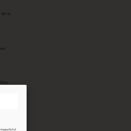
e
 de la
ées
rôme,
 fruits
oix, de
e majeur(e) et