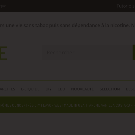
ique
Tutoriels
ers une vie sans tabac puis sans dépendance à la nicotine. 
GARETTES
E-LIQUIDE
DIY
CBD
NOUVEAUTÉ
SÉLECTION
BESO
ARÔMES CONCENTRÉS DIY FLAVOR WEST MADE IN USA
ARÔME VANILLA CUSTARD - 