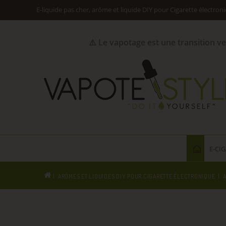
E-liquide pas cher, arôme et liquide DIY pour Cigarette électron
⚠️ Le vapotage est une transition v
E-CI
ARÔMES ET LIQUIDES DIY POUR CIGARETTE ÉLECTRONIQUE