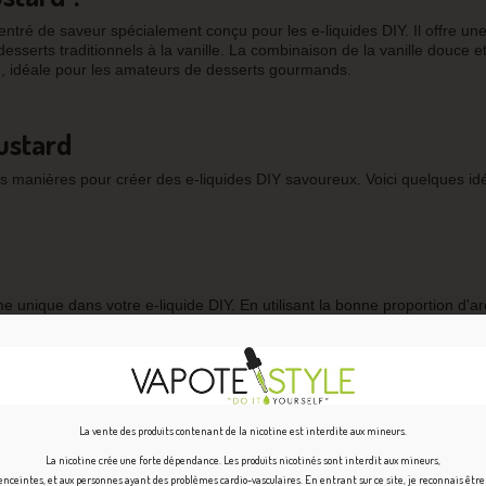
ntré de saveur spécialement conçu pour les e-liquides DIY. Il offre un
esserts traditionnels à la vanille. La combinaison de la vanille douce et
e, idéale pour les amateurs de desserts gourmands.
Custard
tes manières pour créer des e-liquides DIY savoureux. Voici quelques id
 unique dans votre e-liquide DIY. En utilisant la bonne proportion d'a
 et vanillé.
de nombreuses autres saveurs. Vous pouvez l'associer à des arômes de
La vente des produits contenant de la nicotine est interdite aux mineurs.
s fruités et crémeux. Il se marie également bien avec des saveurs de n
La nicotine crée une forte dépendance. Les produits nicotinés sont interdit aux mineurs,
plus gourmande.
ceintes, et aux personnes ayant des problèmes cardio-vasculaires. En entrant sur ce site, je reconnais êtr