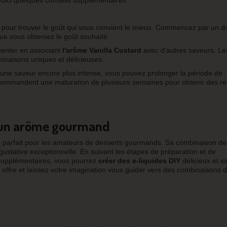
voici quelques conseils supplémentaires :
 pour trouver le goût qui vous convient le mieux. Commencez par un 
ue vous obteniez le goût souhaité.
menter en associant
l'arôme Vanilla Custard
avec d'autres saveurs. Le
binaisons uniques et délicieuses.
 une saveur encore plus intense, vous pouvez prolonger la période de
ecommandent une maturation de plusieurs semaines pour obtenir des ré
t un arôme gourmand
x parfait pour les amateurs de desserts gourmands. Sa combinaison d
ustative exceptionnelle. En suivant les étapes de préparation et de
 supplémentaires, vous pourrez
créer des e-liquides DIY
délicieux et 
e offre et laissez votre imagination vous guider vers des combinaisons 