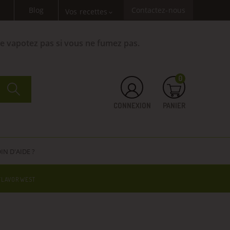
Blog
Contactez-nous
Vos recettes
expand_more
Ne vapotez pas si vous ne fumez pas.
0
CONNEXION
PANIER
IN D'AIDE ?
FLAVOR WEST