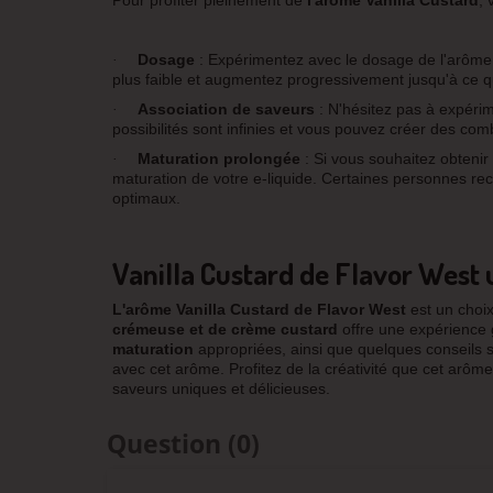
Pour profiter pleinement de
l'arôme Vanilla Custard
, 
Dosage
: Expérimentez avec le dosage de l'arôme
·
plus faible et augmentez progressivement jusqu'à ce q
Association de saveurs
: N'hésitez pas à expéri
·
possibilités sont infinies et vous pouvez créer des com
Maturation prolongée
: Si vous souhaitez obtenir
·
maturation de votre e-liquide. Certaines personnes r
optimaux.
Vanilla Custard de Flavor Wes
L'arôme
Vanilla
Custard
de
Flavor
West
est un choi
crémeuse et de crème custard
offre une expérience g
maturation
appropriées, ainsi que quelques conseils
avec cet arôme. Profitez de la créativité que cet arôm
saveurs uniques et délicieuses.
Question
(0)