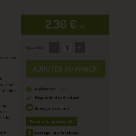
2,30 €
TTC
e
Quantité
avir vos
AJOUTER AU PANIER
e
quilibré.
Référence :
5211
résultat
Disponibilité : En stock
lange
email
Envoyer à un ami
per
 à la
Poser une question
(0)
tré
Partager sur facebook !