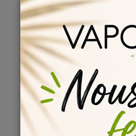
La maturation d'un e-liquide DIY est essentielle et impo
Nous vous invitons à bien lire les
informations de st
et concentrés DIY.
Pour l’arôme DIY
Green Goblin Energy
le steep rec
Nous vous conseillons de laisser reposer votre liquid
arôme.
Pour en savoir plus, consulter notre page sur 
Dosage de l’arôme Green Gobli
Base 70/30 :
13
%
Base 50/50 :
15 %
Base 30/70 :
17 %
Base 100% VG :
20 %
Avec notre
calculateur arôme DIY
, vous obtiendrez e
fabrication de votre e-liquide DIY.
Peut-on rajouter des additifs 
Énergétique Monster Vert ?