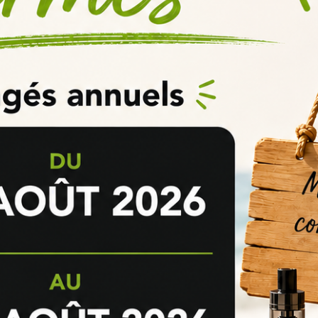
rais
etc. ou tout autres effets à
votre e-liquide DIY Monster Vert
, pen
itifs DIY
, vous pourrez ainsi et facilement trouver les additifs DIY dont
e pour cigarette électronique avec l’a
 West ?
quer soi-même son e-liquide saveur boisson énergétique : dosage, fabri
ses e-liquides Do it Yourself ?
long terme de stocker votre Arôme diy
Boisson Monster Vert
et en par
utes les informations sont disponibles dans notre rubrique
explications