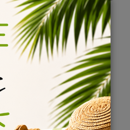
uide.
mes DIY
aque
pour la