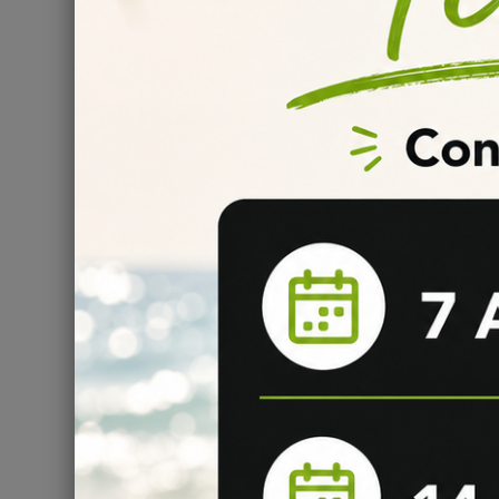
Vous souhaitez ajouter
des effets sucrés, acidulés, f
donc à consulter notre tuto dédié à l’utilisation des
add
pourriez avoir besoin.
Comment réaliser son e-liquid
Green Goblin Energy de Flavor
Découvrez
ici
les informations essentielles pour fabri
maturation et dégustation !
Comment conserver facilement 
Il est fortement recommandé pour une conservation à 
vos
concentrés e-liquide
s
à température basse ... to
conseils
pour bien réussir son
DIY liquide
.
Informations
:
Conservation : stocké entre 4 et 16°C