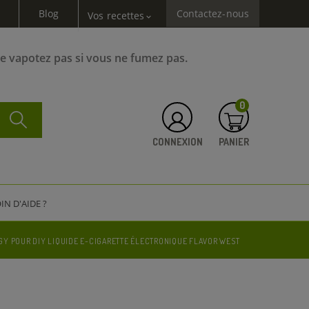
Blog
Contactez-nous
Vos recettes
expand_more
Ne vapotez pas si vous ne fumez pas.
0
CONNEXION
PANIER
IN D'AIDE ?
Y POUR DIY LIQUIDE E-CIGARETTE ÉLECTRONIQUE FLAVOR WEST