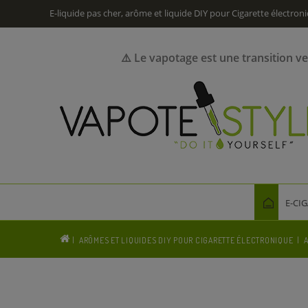
E-liquide pas cher, arôme et liquide DIY pour Cigarette électron
⚠️ Le vapotage est une transition v
E-CI
ARÔMES ET LIQUIDES DIY POUR CIGARETTE ÉLECTRONIQUE