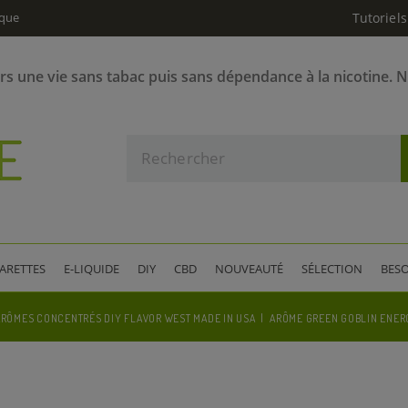
ique
Tutoriels
ers une vie sans tabac puis sans dépendance à la nicotine. 
GARETTES
E-LIQUIDE
DIY
CBD
NOUVEAUTÉ
SÉLECTION
BESO
ARÔMES CONCENTRÉS DIY FLAVOR WEST MADE IN USA
ARÔME GREEN GOBLIN ENERG