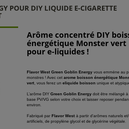
Y POUR DIY LIQUIDE E-CIGARETTE
T
Arôme concentré DIY bois
énergétique Monster vert
pour e-liquides !
Flavor West Green Goblin Energy
vous emmène au p
monstres ! Avec cet
arome boisson énergétique Mons
vert
, vous ferez un
eliquide boisson
unique et atypique
L’arôme DIY
Green Goblin Energy
doit être mélangé à
base PV/VG selon votre choix et laisser reposer pendant
environ.
Fabriqué par
Flavor West
à partir d'arômes naturels et
artificiels,
de propylène glycol et de glycérine végétale.