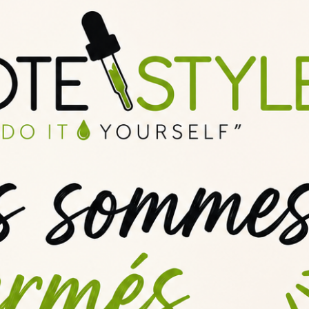
rtante afin d'obtenir le
meilleur de l'arôme DIY
ou son concentré e-liq
eeping
et de maturation ainsi que
la méthodologie adaptée
à vos arô
ommandé est de
7 jours
!
e DIY Green Goblin Energy pour profiter pleinement
des saveurs de ch
la
maturation
d’un e-liquide DIY !
n Energy selon votre base PG/VG :
n toute simplicité le volume de base, de nicotine et d’arôme concentré 
sucrés dans son e-liquide Boisson