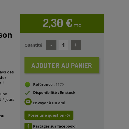
2,30 €
TTC
son
Quantité
AJOUTER AU PANIER
ays des
ter
 !
Référence :
1179
Disponibilité : En stock
 une
 7 jours
email
Envoyer à un ami
Poser une question
(0)
/ou
Partager sur facebook !