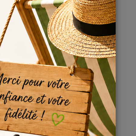
sez
 vous
rôme
cation,
ticulier
 et