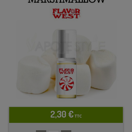
2,30 €
TTC