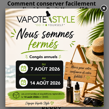
Comment conserver facilement
ses e-liquides Do it Yourself ?
Il est fortement recommandé pour une conservation à long
terme de stocker votre Arôme diy
Guimauves
et en
particulier vos
concentrés e-liquide
s
à température basse
... toutes les informations sont disponibles dans notre
rubrique
explications et conseils
pour bien réussir son
DIY
liquide
.
Informations
:
Conservation : stocké entre 4 et 16°C
Conforme au règlement 1334/2008/CEE
Composition : Propylène Glycol & Arôme alimentaire
RECETTES ASSOCIÉES