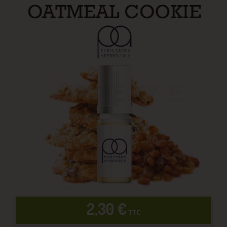
2,30 €
TTC