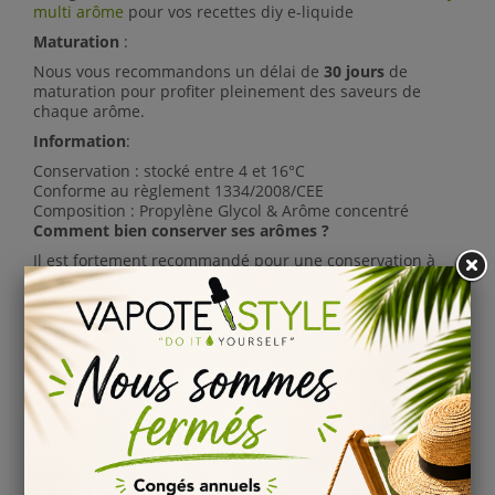
multi arôme
pour vos recettes diy e-liquide
Maturation
:
Nous vous recommandons un délai de
30 jours
de
maturation pour profiter pleinement des saveurs de
chaque arôme.
Information
:
Conservation : stocké entre 4 et 16°C
Conforme au règlement 1334/2008/CEE
Composition :
Propylène Glycol &
Arôme concentré
Comment bien conserver ses arômes ?
Il est fortement recommandé pour une conservation à
long terme de stocker les
arômes diy
ou un
concentré e-
liquide
à température basse... toutes les informations
sont disponibles dans la rubrique
information
.
Comment bien steeper son e-liquide diy ?
La maturation d'un e-liquide diy est essentiel et
importante afin d'obtenir le meilleur de l'arôme diy ou
sont concentré e-liquide.
Nous vous invitons à bien lire les
informations
sur la
méthodologie de la maturation de vos arômes diy et
concentré diy.