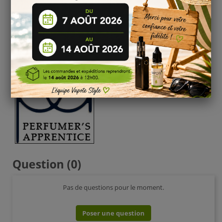
Ajouter des Additifs ?
Vous souhaitez ajouter des effets sucrées, acidulées,
caramélisées etc. ou tout autres effets à vos e-liquides
diy, pensez à consulter notre tuto dédié aux
additifs diy
,
vous pourrez ainsi et facilement trouver les additifs diy
que vous avez besoin
Question
(0)
Pas de questions pour le moment.
Poser une question