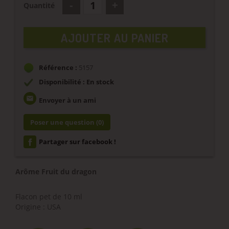
Quantité
AJOUTER AU PANIER
Référence :
5157
Disponibilité : En stock
email
Envoyer à un ami
Poser une question
(0)
Partager sur facebook !
Arôme Fruit du dragon
Flacon pet de 10 ml
Origine : USA