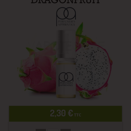
2,30 €
TTC