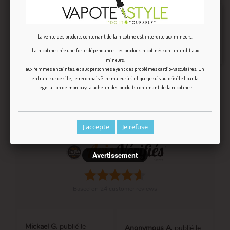
Pas de questions pour le moment.
La vente des produits contenant de la nicotine est interdite aux mineurs.
Poser une question
La nicotine crée une forte dépendance. Les produits nicotinés sont interdit aux
mineurs,
aux femmes enceintes, et aux personnes ayant des problèmes cardio-vasculaires. En
entrant sur ce site, je reconnais être majeur(e) et que je suis autorisé(e) par la
législation de mon pays à acheter des produits contenant de la nicotine :
AVIS VÉRIFIÉS(24)
J'accepte
Je refuse
Avertissement
Based on
24
customer reviews
Mickael G.
publié le
Anonymous A.
publié le