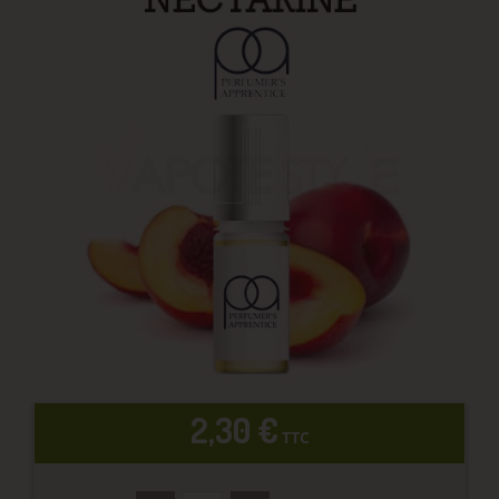
2,30 €
TTC