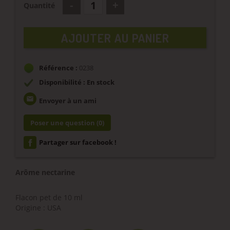
Quantité
AJOUTER AU PANIER
Référence :
0238
Disponibilité : En stock
email
Envoyer à un ami
Poser une question
(0)
Partager sur facebook !
Arôme nectarine
Flacon pet de 10 ml
Origine : USA