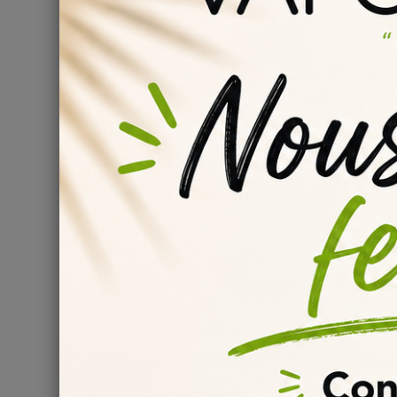
Conforme au règlement 1334/2008/CEE
Composition :
Propylène Glycol &
Arôme concentré
Comment bien conserver ses arômes ?
Il est fortement recommandé pour une conservation
température basse... toutes les informations sont 
Comment bien steeper son e-liquide diy ?
La maturation d'un e-liquide diy est essentiel et im
liquide.
Nous vous invitons à bien lire les
informations
sur 
Ajouter des Additifs ?
Vous souhaitez ajouter des effets sucrées, acidulées
consulter notre tuto dédié aux
additifs diy
, vous po