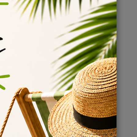
à
 e-
y.
ez à
oin