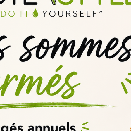
 à long terme de stocker les
arômes diy
ou un
concentré e-liquide
disponibles dans la rubrique
information
.
portante afin d'obtenir le meilleur de l'arôme diy ou sont concentré
la méthodologie de la maturation de vos arômes diy et concentré di
, caramélisées etc. ou tout autres effets à vos e-liquides diy, pens
urrez ainsi et facilement trouver les additifs diy que vous avez bes