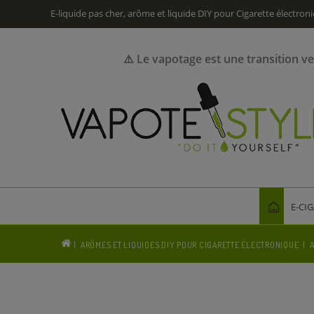
E-liquide pas cher, arôme et liquide DIY pour Cigarette électron
⚠️ Le vapotage est une transition v
E-CI
ARÔMES ET LIQUIDES DIY POUR CIGARETTE ÉLECTRONIQUE
A