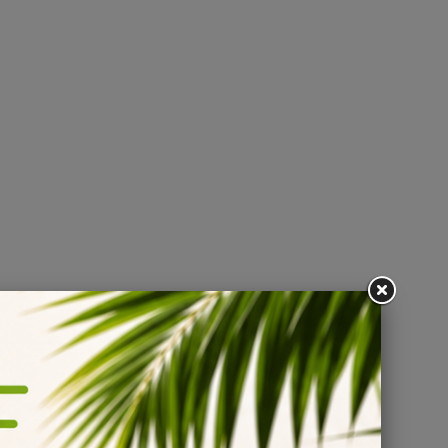
lti
.