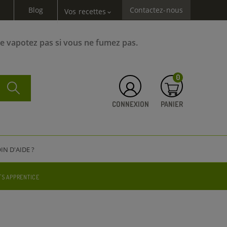
Blog
Contactez-nous
Vos recettes
expand_more
Ne vapotez pas si vous ne fumez pas.
0
CONNEXION
PANIER
IN D'AIDE ?
'S APPRENTICE