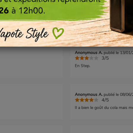
Anonymous A.
publié le 06/03
5/5
Très bonne saveur
Anonymous A.
publié le 13/01
3/5
En Step.
Anonymous A.
publié le 08/06
4/5
Il a bien le goût du cola mais moi