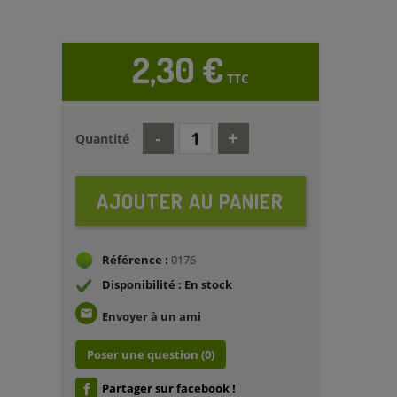
2,30 €
TTC
Quantité
AJOUTER AU PANIER
Référence :
0176
Disponibilité : En stock
email
Envoyer à un ami
Poser une question
(0)
Partager sur facebook !