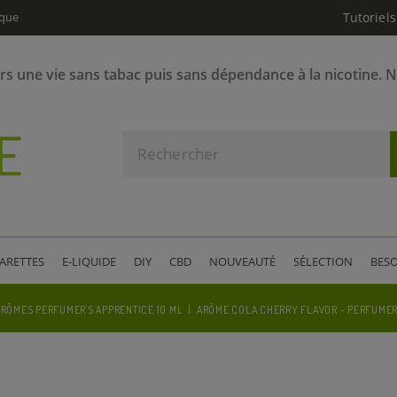
ique
Tutoriels
ers une vie sans tabac puis sans dépendance à la nicotine. 
GARETTES
E-LIQUIDE
DIY
CBD
NOUVEAUTÉ
SÉLECTION
BESO
RÔMES PERFUMER'S APPRENTICE 10 ML
ARÔME COLA CHERRY FLAVOR - PERFUMER