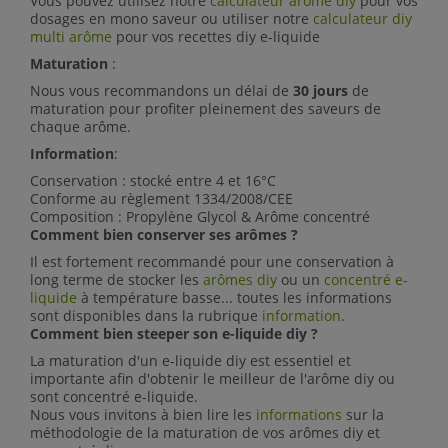
Vous pouvez utilisez notre
calculateur arome diy
pour vos
dosages en mono saveur ou utiliser notre
calculateur diy
multi arôme
pour vos recettes diy e-liquide
Maturation
:
Nous vous recommandons un délai de
30 jours
de
maturation pour profiter pleinement des saveurs de
chaque arôme.
Information
:
Conservation : stocké entre 4 et 16°C
Conforme au règlement 1334/2008/CEE
Composition :
Propylène Glycol &
Arôme concentré
Comment bien conserver ses arômes ?
Il est fortement recommandé pour une conservation à
long terme de stocker les
arômes diy
ou un
concentré e-
liquide
à température basse... toutes les informations
sont disponibles dans la rubrique
information
.
Comment bien steeper son e-liquide diy ?
La maturation d'un e-liquide diy est essentiel et
importante afin d'obtenir le meilleur de l'arôme diy ou
sont concentré e-liquide.
Nous vous invitons à bien lire les
informations
sur la
méthodologie de la maturation de vos arômes diy et