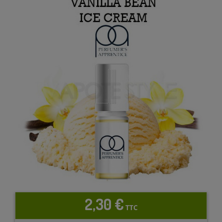
2,30 €
TTC