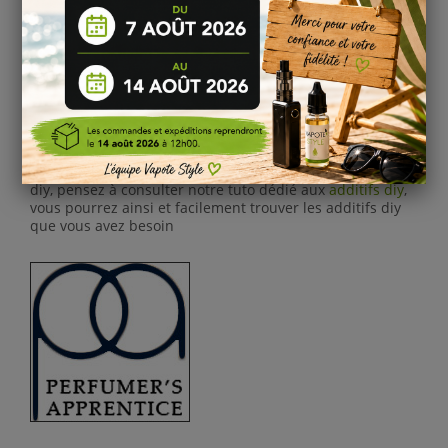
La maturation d'un e-liquide diy est essentiel et
importante afin d'obtenir le meilleur de l'arôme diy ou
sont concentré e-liquide.
Nous vous invitons à bien lire les
informations
sur la
méthodologie de la maturation de vos arômes diy et
concentré diy.
Ajouter des Additifs ?
Vous souhaitez ajouter des effets sucrées, acidulées,
caramélisées etc. ou tout autres effets à vos e-liquides
diy, pensez à consulter notre tuto dédié aux
additifs diy
,
vous pourrez ainsi et facilement trouver les additifs diy
que vous avez besoin