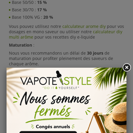
Base 50/50 :
15 %
Base 30/70 :
17 %
Base 100% VG :
20 %
Vous pouvez utilisez notre
calculateur arome diy
pour vos
dosages en mono saveur ou utiliser notre
calculateur diy
multi arôme
pour vos recettes diy e-liquide
Maturation
:
Nous vous recommandons un délai de
30 jours
de
maturation pour profiter pleinement des saveurs de
chaque arôme.
Information
:
Conservation : stocké entre 4 et 16°C
Conforme au règlement 1334/2008/CEE
Composition :
Propylène Glycol &
Arôme concentré
Comment bien conserver ses arômes ?
Il est fortement recommandé pour une conservation à
long terme de stocker les
arômes diy
ou un
concentré e-
liquide
à température basse... toutes les informations
sont disponibles dans la rubrique
information
.
Comment bien steeper son e-liquide diy ?