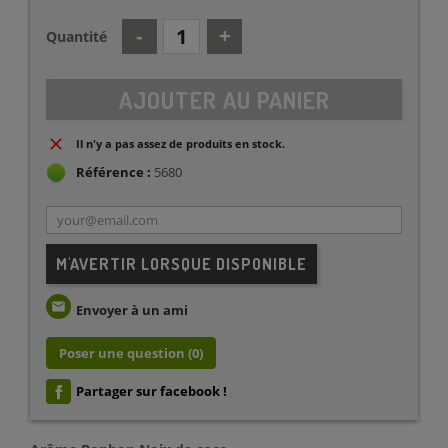
Quantité
AJOUTER AU PANIER
Il n'y a pas assez de produits en stock.
Référence :
5680
M'AVERTIR LORSQUE DISPONIBLE
email
Envoyer à un ami
Poser une question
(0)
Partager sur facebook !