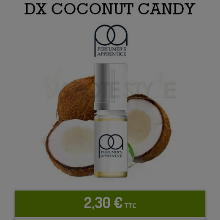
2,30 €
TTC