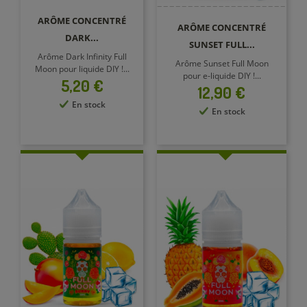
ARÔME CONCENTRÉ
ARÔME CONCENTRÉ
DARK...
SUNSET FULL...
Arôme Dark Infinity Full
Arôme Sunset Full Moon
Moon pour liquide DIY !...
pour e-liquide DIY !...
Prix
5,20 €
Prix
12,90 €
En stock
En stock