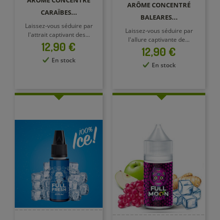
ARÔME CONCENTRÉ
ARÔME CONCENTRÉ
CARAÏBES...
BALEARES...
Laissez-vous séduire par
Laissez-vous séduire par
l'attrait captivant des...
l'allure captivante de...
Prix
12,90 €
Prix
12,90 €
En stock
En stock