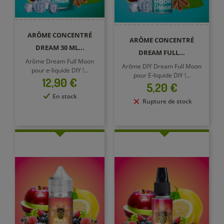
ARÔME CONCENTRÉ
ARÔME CONCENTRÉ
DREAM 30 ML...
DREAM FULL...
Arôme Dream Full Moon
Arôme DIY Dream Full Moon
pour e-liquide DIY !...
pour E-liquide DIY !...
Prix
12,90 €
Prix
5,20 €
En stock
Rupture de stock