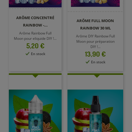
ARÔME CONCENTRÉ
ARÔME FULL MOON
RAINBOW -...
RAINBOW 30 ML
Arôme Rainbow Full
Arôme DIY Rainbow Full
Moon pour eliquide DIY !...
Moon pour préparation
Prix
5,20 €
DIY !...
Prix
13,90 €
En stock
En stock