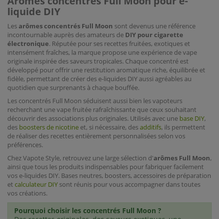
Arômes concentrés Full Moon pour e-
liquide DIY
Les
arômes concentrés Full Moon
sont devenus une référence
incontournable auprès des amateurs de
DIY pour cigarette
électronique
. Réputée pour ses recettes fruitées, exotiques et
intensément fraîches, la marque propose une expérience de vape
originale inspirée des saveurs tropicales. Chaque concentré est
développé pour offrir une restitution aromatique riche, équilibrée et
fidèle, permettant de créer des e-liquides DIY aussi agréables au
quotidien que surprenants à chaque bouffée.
Les concentrés Full Moon séduisent aussi bien les vapoteurs
recherchant une vape fruitée rafraîchissante que ceux souhaitant
découvrir des associations plus originales. Utilisés avec une
base DIY
,
des
boosters de nicotine
et, si nécessaire, des
additifs
, ils permettent
de réaliser des recettes entièrement personnalisées selon vos
préférences.
Chez Vapote Style, retrouvez une large sélection d'
arômes Full Moon
,
ainsi que tous les produits indispensables pour fabriquer facilement
vos e-liquides DIY. Bases neutres, boosters, accessoires de préparation
et
calculateur DIY
sont réunis pour vous accompagner dans toutes
vos créations.
Pourquoi choisir les concentrés Full Moon ?