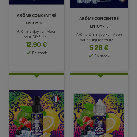
ARÔME CONCENTRÉ
ARÔME CONCENTRÉ
ENJOY 30...
ENJOY -...
Arôme Enjoy Full Moon
Arôme DIY Enjoy Full Moon
pour DIY ! Le...
pour E-liquide fruité !...
Prix
12,90 €
Prix
5,20 €
En stock
En stock