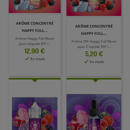
ARÔME CONCENTRÉ
ARÔME CONCENTRÉ
HAPPY FULL...
HAPPY FULL...
Arôme Happy Full Moon
Arôme DIY Happy Full Moon
pour eliquide DIY !...
pour E-liquide DIY !...
Prix
12,90 €
Prix
5,20 €
En stock
En stock