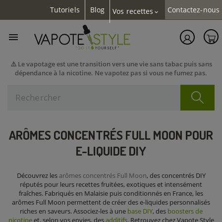
Tutoriels
Blog
Contactez-nous
Vos recettes
expand_more

⚠️ Le vapotage est une transition vers une vie sans tabac puis sans
dépendance à la nicotine. Ne vapotez pas si vous ne fumez pas.
ARÔMES CONCENTRÉS FULL MOON POUR
E-LIQUIDE DIY
Découvrez les
arômes concentrés Full Moon
, des concentrés DIY
réputés pour leurs recettes fruitées, exotiques et intensément
fraîches. Fabriqués en Malaisie puis conditionnés en France, les
arômes Full Moon permettent de créer des e-liquides personnalisés
riches en saveurs. Associez-les à une
base DIY
, des
boosters de
nicotine
et, selon vos envies, des
additifs
. Retrouvez chez Vapote Style