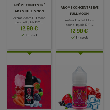
ARÔME CONCENTRÉ
ARÔME CONCENTRÉ EVE
ADAM FULL MOON
FULL MOON
Arôme Adam Full Moon
Arôme Eve Full Moon
pour e-liquide DIY !...
pour e-liquide DIY !...
Prix
12,90 €
Prix
12,90 €
En stock
En stock