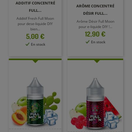
ADDITIF CONCENTRÉ
ARÔME CONCENTRÉ
FULL...
DÉSIR FULL...
Additif Fresh Full Moon
Arôme Désir Full Moon
pour dese-liquide DIY
pour e-liquide DIY !...
bien...
Prix
12,90 €
Prix
5,00 €
En stock
En stock