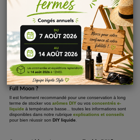
Nous vous conseillons de laisser reposer votre mélange
e-
liquide
Arôme Concentré Desir
- Full Moon
entre
8 à 10
jours
pour profiter pleinement
des saveurs de chaque
arôme.
Pour en savoir plus, consulter notre page sur la
maturation
d’un e-liquide DIY !
Informations
:
Conservation : stocké entre 4 et 16°C
Conforme au règlement 1334/2008/CEE
Composition : Propylène Glycol & Arôme concentré
Comment bien conserver ses arômes DIY Désir
Full Moon ?
Il est fortement recommandé pour une conservation à long
terme de stocker vos
arômes DIY
ou vos
concentrés e-
liquide
à température basse... toutes les informations sont
disponibles dans notre rubrique
explications et conseils
pour bien réussir son
DIY liquide
.