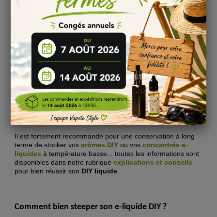
liquide Arôme Concentré Happy - Full Moon
entre
5 et 7
jours
pour profiter pleinement
des saveurs de chaque
arôme.
Pour en savoir plus, consulter notre page sur la
maturation
d’un e-liquide DIY !
Informations
:
Conservation : stocké entre 4 et 16°C
Conforme au règlement 1334/2008/CEE
Composition : Propylène Glycol & Arôme alimentaire
Comment bien conserver ses liquides DIY Happy ?
Il est fortement recommandé pour une conservation à long
terme de stocker vos
arômes DIY
ou vos
concentrés e-
liquide
s
à température basse... toutes les informations sont
disponibles dans notre rubrique
explications et conseils
pour bien réussir son
DIY liquide
.
Comment bien steeper son e-liquide DIY ?