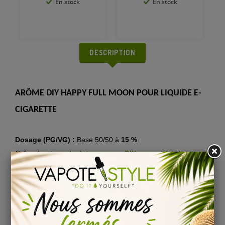
En stock
En stock
DESCRIPTION
ARÔME DIY HAPPY FULL MOON POUR LIQUIDE E-
CIGARETTE
Dosage (PG/VG) :
Base 50/50 à
15 %
Grâce à notre
calculateur arome DIY
, vous obtiendrez en
toute simplicité le volume de base, de nicotine et d’arôme
concentré pour la fabrication de votre e-liquide DIY.
Temps de maturation de liquide DIY Happy :
Nous vous conseillons de laisser reposer votre mélange
e-