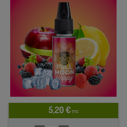
5,20 €
TTC