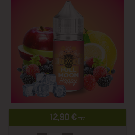
12,90 €
TTC