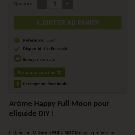
Quantité
AJOUTER AU PANIER
Référence :
5690
Disponibilité : En stock
email
Envoyer à un ami
Poser une question
(0)
Partager sur facebook !
Arôme Happy Full Moon pour
eliquide DIY !
Le fabricant Malaisien
FULL MOON
nous a préparé un