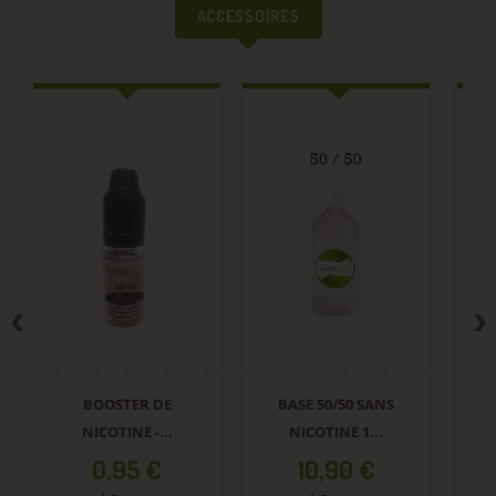
ACCESSOIRES
BOOSTER DE
BASE 50/50 SANS
E
NICOTINE -...
NICOTINE 1...
Prix
Prix
0,95 €
10,90 €