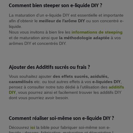
Comment bien steeper son e-liquide DIY ?
La maturation d'un e-liquide DIY est essentielle et importante
afin d'obtenir le
meilleur de l'arôme DIY
ou son concentré e-
liquide.
Nous vous invitons à bien lire les
informations de steeping
et de maturation ainsi que
la méthodologie adaptée
à vos
arômes DIY et concentrés DIY.
Ajouter des Additifs sucrés ou frais ?
Vous souhaitez ajouter
des effets sucrés, acidulés,
caramélisés
etc. ou tout autres effets à vos
e-liquides DIY
,
pensez à consulter notre tuto dédié à l’utilisation des
additifs
DIY
, vous pourrez ainsi et facilement trouver les additifs DIY
dont vous pourriez avoir besoin.
Comment réaliser soi-même son e-liquide DIY ?
Découvrez
ici
la bible pour fabriquer soi-même son e-
liquide : dosage, fabrication, maturation et dégustation !