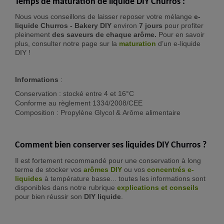
Temps de maturation de liquide DIY Churros :
Nous vous conseillons de laisser reposer votre mélange
e-
liquide Churros - Bakery DIY
environ
7 jours
pour profiter
pleinement
des saveurs de chaque arôme.
Pour en savoir
plus, consulter notre page sur la
maturation
d’un e-liquide
DIY !
Informations
:
Conservation : stocké entre 4 et 16°C
Conforme au règlement 1334/2008/CEE
Composition : Propylène Glycol & Arôme alimentaire
Comment bien conserver ses liquides DIY Churros ?
Il est fortement recommandé pour une conservation à long
terme de stocker vos
arômes DIY
ou vos
concentrés e-
liquide
s
à température basse... toutes les informations sont
disponibles dans notre rubrique
explications et conseils
pour bien réussir son
DIY liquide
.