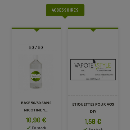
ACCESSOIRES
BASE 50/50 SANS
ETIQUETTES POUR VOS
NICOTINE 1...
DIY
Prix
10,90 €
Prix
1,50 €
En stock
En stock