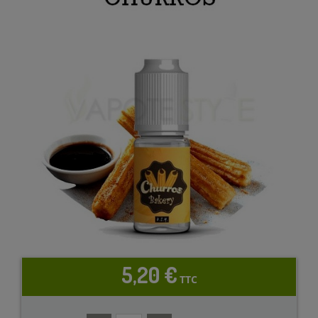
5,20 €
TTC