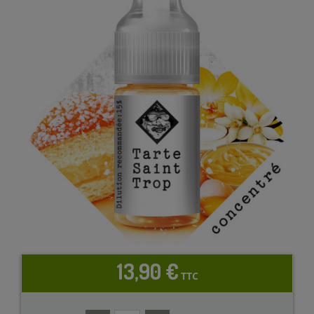
13,90 €
TTC