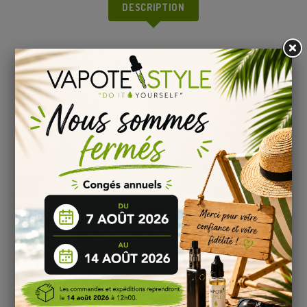
DESCRIPTION
ARÔME DIY TARTE SAINT TROP POUR LIQUIDE
CIGARETTE ELECTRONIQUE
Dosage (PG/VG) :
Base 50/50 à
15 %
Grâce à notre
calculateur arome DIY
, vous obtiendrez en
toute simplicité le volume de base, de nicotine et d’arôme
concentré pour la fabrication de votre e-liquide DIY.
Temps de maturation de liquide DIY Tarte Saint
Trop :
Nous vous conseillons de laisser reposer votre mélange
e-
liquide Arôme Concentré Tarte saint trop
- beurk
research
entre
15
jours et 30 jours
pour profiter
pleinement
des saveurs de chaque arôme.
Pour en savoir
plus, consulter notre page sur la
maturation
d’un e-liquide