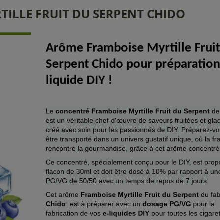
ILLE FRUIT DU SERPENT CHIDO
Arôme Framboise Myrtille Fruit
Serpent Chido pour préparation
liquide DIY !
Le
concentré Framboise Myrtille Fruit du Serpent
de
est un véritable chef-d'œuvre de saveurs fruitées et gla
créé avec soin pour les passionnés de DIY. Préparez-vo
être transporté dans un univers gustatif unique, où la fr
rencontre la gourmandise, grâce à cet arôme concentr
Ce concentré, spécialement conçu pour le DIY, est pro
flacon de 30ml et doit être dosé à 10% par rapport à un
PG/VG de 50/50 avec un temps de repos de 7 jours.
Cet arôme
Framboise Myrtille Fruit du Serpent
du fab
Chido
est à préparer avec un
dosage PG/VG
pour la
fabrication de vos
e-liquides DIY
pour toutes les cigare