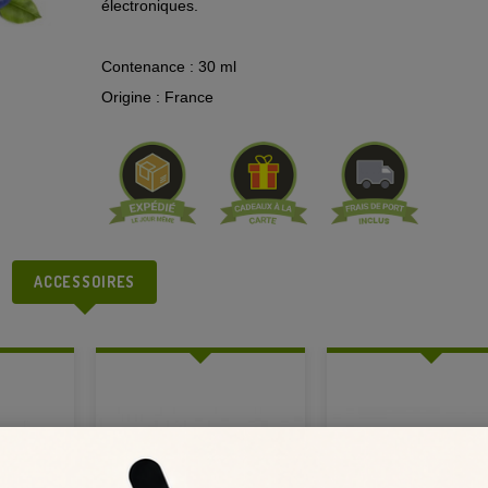
électroniques.
Contenance : 30 ml
Origine : France
ACCESSOIRES