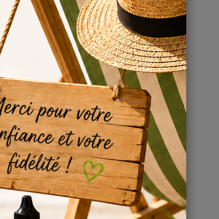
otre page
à
r son
DIY