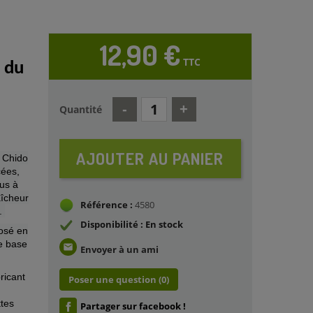
12,90 €
TTC
 du
Quantité
AJOUTER AU PANIER
 Chido
cées,
us à
aîcheur
Référence :
4580
é.
Disponibilité : En stock
posé en
e base
email
Envoyer à un ami
ricant
Poser une question
(0)
ttes
Partager sur facebook !