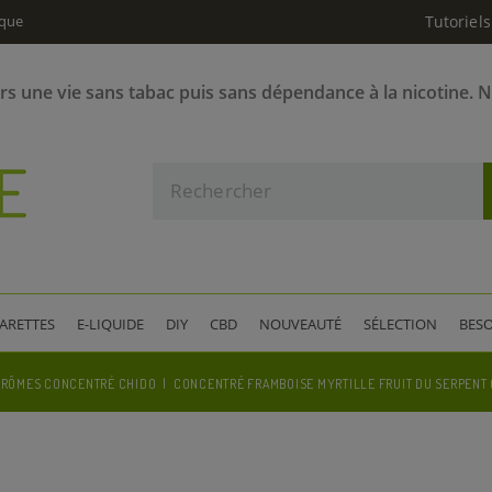
ique
Tutoriels
ers une vie sans tabac puis sans dépendance à la nicotine. 
GARETTES
E-LIQUIDE
DIY
CBD
NOUVEAUTÉ
SÉLECTION
BESO
ARÔMES CONCENTRÉ CHIDO
CONCENTRÉ FRAMBOISE MYRTILLE FRUIT DU SERPENT