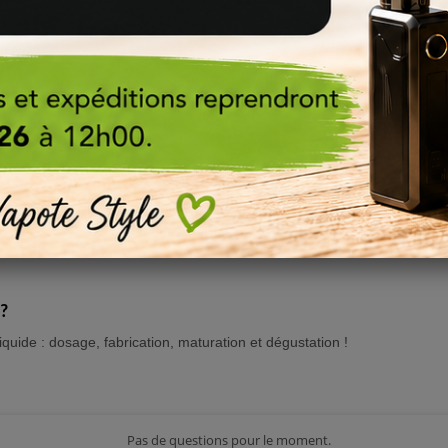
rtante afin d'obtenir le
meilleur de l'arôme DIY
ou son concentré e-liq
eeping
et de maturation ainsi que
la méthodologie adaptée
à vos arô
ans sa base liquide ?
caramélisés
etc. ou tout autres effets à vos
e-liquides DIY
, pensez à c
urrez ainsi et facilement trouver les additifs DIY dont vous pourriez avo
 ?
iquide : dosage, fabrication, maturation et dégustation !
Pas de questions pour le moment.