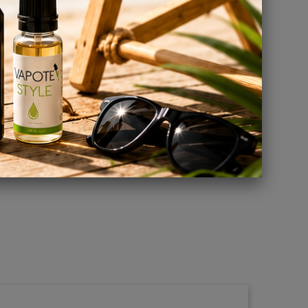
uide.
mes DIY
onsulter
ir