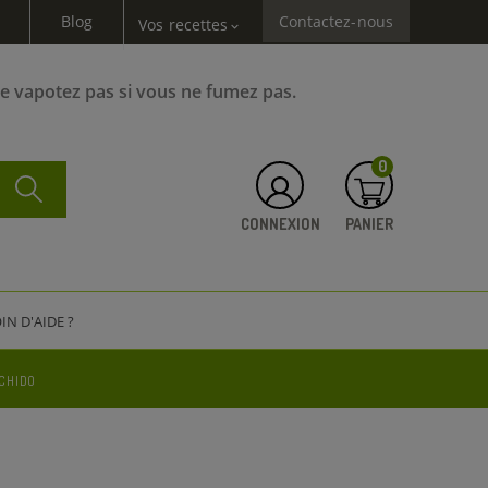
Blog
Contactez-nous
Vos recettes
expand_more
Ne vapotez pas si vous ne fumez pas.
0
CONNEXION
PANIER
IN D'AIDE ?
 CHIDO