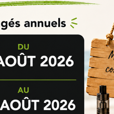
ge
e-liquide Arôme Concentré
Framboise Myrtille Fruit du
ment
des saveurs de chaque arôme.
Pour en savoir plus, consulter n
 long terme de stocker vos
arômes DIY
ou vos
concentrés e-liquide
s
onibles dans notre rubrique
explications et conseils
pour bien réussi