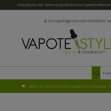
E-liquide pas cher, arôme et liquide DIY pour Cigarette électron
⚠️ Le vapotage est une transition v
E-CI
ARÔMES ET LIQUIDES DIY POUR CIGARETTE ÉLECTRONIQUE