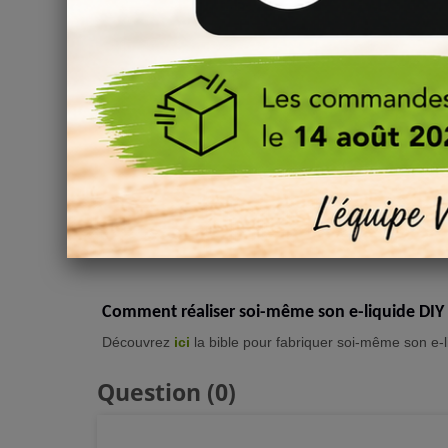
Comment bien steeper son e-liquide DIY ?
La maturation d'un e-liquide DIY est essentielle et impo
Nous vous invitons à bien lire les
informations de st
et concentrés DIY.
Peut-on rajouter des Additifs sucrés ou frais d
Vous souhaitez ajouter
des effets sucrés, acidulés, 
notre tuto dédié à l’utilisation des
additifs DIY
, vous po
besoin.
Comment réaliser soi-même son e-liquide DIY
Découvrez
ici
la bible pour fabriquer soi-même son e-l
Question
(0)