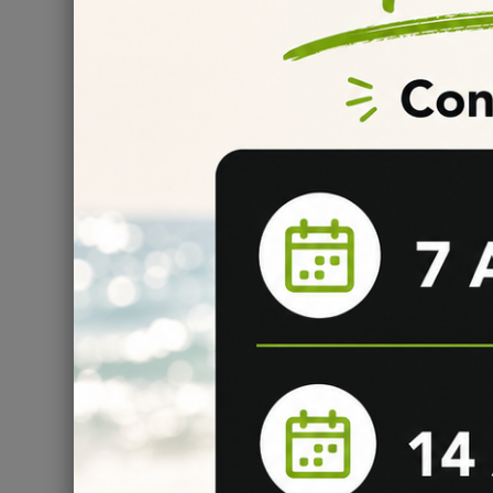
la fabrication de votre e-liquide DIY.
Temps de maturation de liquide DIY :
Nous vous conseillons de laisser reposer votre mélan
Serpent
chido
entre
5
à 7 jours
pour profiter pleine
sur la
maturation
d’un e-liquide DIY !
Informations
:
Conservation : stocké entre 4 et 16°C
Conforme au règlement 1334/2008/CEE
Composition : Propylène Glycol & Arôme alimentaire
Comment bien conserver ses liquides DIY ?
Il est fortement recommandé pour une conservation à
température basse... toutes les informations sont disp
liquide
.