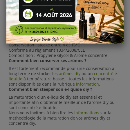
multi arôme
pour vos recettes diy e-liquide
Maturation
:
Nous vous recommandons un délai de
21 jours
de
maturation pour profiter pleinement des saveurs de
chaque arôme.
Information
:
Conservation : stocké entre 4 et 16°C
Conforme au règlement 1334/2008/CEE
Composition :
Propylène Glycol &
Arôme concentré
Comment bien conserver ses arômes ?
Il est fortement recommandé pour une conservation à
long terme de stocker les
arômes diy
ou un
concentré e-
liquide
à température basse... toutes les informations
sont disponibles dans la rubrique
information
.
Comment bien steeper son e-liquide diy ?
La maturation d'un e-liquide diy est essentiel et
importante afin d'obtenir le meilleur de l'arôme diy ou
sont concentré e-liquide.
Nous vous invitons à bien lire les
informations
sur la
méthodologie de la maturation de vos arômes diy et
concentré diy.