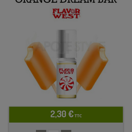
2,30 €
TTC