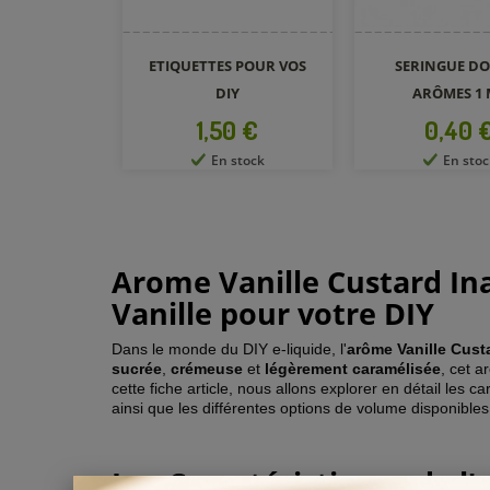
ETIQUETTES POUR VOS
SERINGUE DO
DIY
ARÔMES 1 
Prix
Prix
1,50 €
0,40 
En stock
En stoc
Arome Vanille Custard In
Vanille pour votre DIY
Dans le monde du DIY e-liquide, l'
arôme Vanille Cust
sucrée
,
crémeuse
et
légèrement
caramélisée
, cet 
cette fiche article, nous allons explorer en détail les car
ainsi que les différentes options de volume disponibles
Les Caractéristiques de l