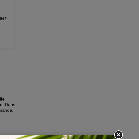
INE
lle
on. Dans
mandé,