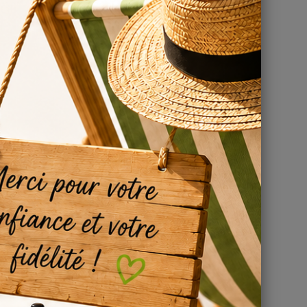
ase e-
t pour en
es idées