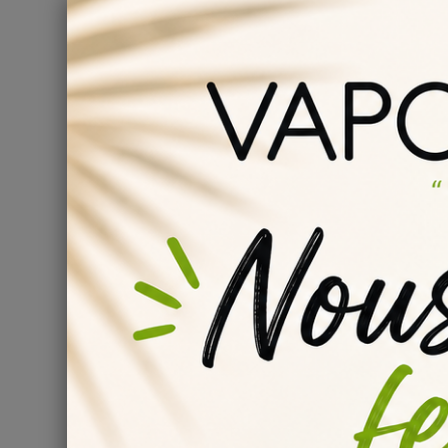
L'
arôme Vanille Custard Inawera
est réputé pour sa s
exceptionnelle avec ses notes
sucrées
,
crémeuses
e
idéal pour ceux qui recherchent un e-liquide à la fois 
Dosage Recommandé de l'
Pour obtenir le meilleur de l'
arôme Vanille Custard I
équivaut à environ
15 à 20 gouttes pour 10 ml de e-
d'obtenir un équilibre parfait entre les saveurs et évi
Vous pouvez utilisez notre
calculateur arome diy
pou
arôme
pour vos recettes diy e-liquide
.
Disponibilité en Volume d
L'
arôme Vanille Custard Inawera
est disponible dans
Vous pouvez le trouver en bouteilles de 10 ml, ainsi qu
contacter. La
bouteille de 10 ml
est équipée d'un micr