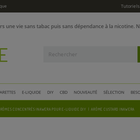
ique
Tutoriels
ers une vie sans tabac puis sans dépendance à la nicotine. 
GARETTES
E-LIQUIDE
DIY
CBD
NOUVEAUTÉ
SÉLECTION
BESO
ARÔMES CONCENTRÉS INAWERA POUR E-LIQUIDE DIY
ARÔME CUSTARD INAWERA