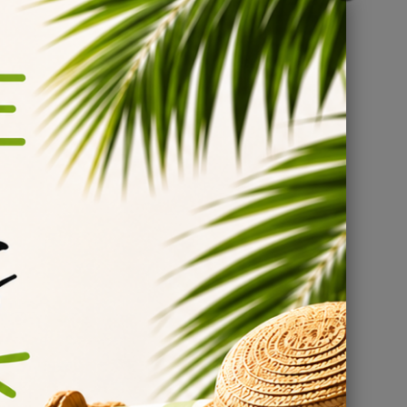
ve
choix
Cela
e afin
a
iquide.
Nous