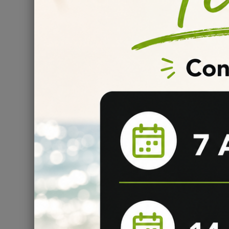
Comment Utiliser l'arôme
L'
arôme Vanille Custard Inawera
est conçu pour être 
liquide de votre choix pour
créer votre propre e-liqui
améliorer le goût et lui donner une touche de vanille irr
Recettes et Astuces
L'
arôme Vanille Custard Inawera
est polyvalent et pe
pour tirer le meilleur parti de cet arôme délicieux :
Recette 1 : Vanille Custard Cl
Mélangez 3 à 4%
de l'
arôme Vanille Custard Ina
·
Laissez reposer le mélange pendant quelques jour
·
Profitez de votre délicieux e-liquide à la vanille cust
·
Recette 2 : Vanille Custard aux
Ajoutez 2 à 3%
de l'
arôme Vanille Custard Inawe
·