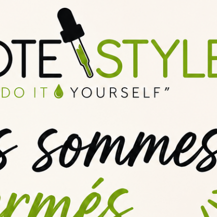
aveur intense et authentique de vanille. Il offre une expérience gustati
t
légèrement
caramélisées
. Ce mélange parfait de saveurs en fait un 
gourmand et raffiné.
arôme Vanille Custard Inawera
nawera
, il est recommandé de l'utiliser avec un
dosage entre 3 et 4%.
liquide
. Il est important de
respecter ces recommandations
de dosag
ter toute surpuissance ou sous-dosage.
r vos dosages en mono saveur ou utiliser notre
calculateur diy multi
e l'arôme Vanille Custard Inawer
 différents volumes pour répondre aux besoins des amateurs de DIY e-l
'en volumes plus importants pour les grossistes, tels que 1 et 5 litres. 
o compte-goutte pratique pour un dosage précis.