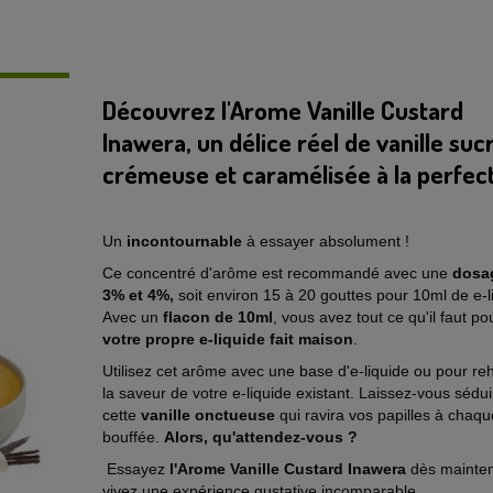
Découvrez l'Arome Vanille Custard
Inawera, un délice réel de vanille suc
crémeuse et caramélisée à la perfect
Un
incontournable
à essayer absolument !
Ce concentré d'arôme est recommandé avec une
dosa
3% et 4%,
soit environ 15 à 20 gouttes pour 10ml de e-l
Avec un
flacon de 10ml
, vous avez tout ce qu'il faut p
votre propre e-liquide fait maison
.
Utilisez cet arôme avec une base d'e-liquide ou pour re
la saveur de votre e-liquide existant. Laissez-vous sédui
cette
vanille onctueuse
qui ravira vos papilles à chaqu
bouffée.
Alors, qu'attendez-vous ?
Essayez
l'Arome Vanille Custard Inawera
dès mainten
vivez une expérience gustative incomparable.