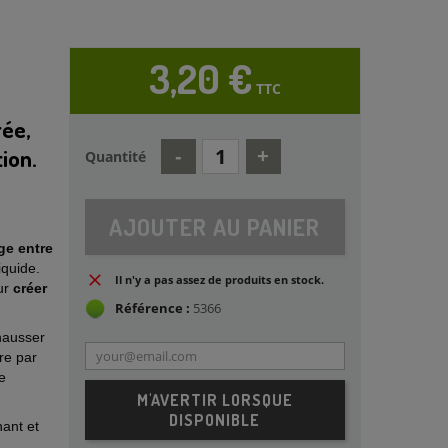
3,20 €
TTC
rée,
ion.
Quantité
AJOUTER AU PANIER
ge entre
iquide.
Il n'y a pas assez de produits en stock.
our
créer
Référence :
5366
hausser
re par
e
M'AVERTIR LORSQUE
DISPONIBLE
ant et