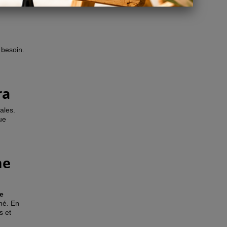
 besoin
.
ra
ales.
que
me
le
iné. En
s et