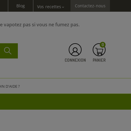
Blog
Contactez-nous
Vos recettes
expand_more
Ne vapotez pas si vous ne fumez pas.
0
CONNEXION
PANIER
IN D'AIDE ?