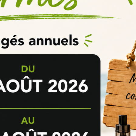
 Vanille Custard Inawera
utilisé dans le cadre du DIY e-liquide. Il peut être mélangé avec une b
de fait maison
. Vous pouvez également l'ajouter à un e-liquide existan
ésistible.
ut être utilisé dans de nombreuses recettes de e-liquides. Voici quelqu
assique
wera
avec une base e-liquide PG/VG de votre choix.
s pour une maturation optimale.
ard !
 Fruits
ra
à une base e-liquide contenant des saveurs de fruits de votre choix.