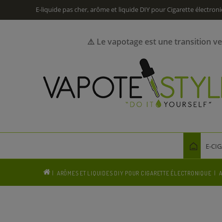
E-liquide pas cher, arôme et liquide DIY pour Cigarette électron
⚠️ Le vapotage est une transition v
E-CI
ARÔMES ET LIQUIDES DIY POUR CIGARETTE ÉLECTRONIQUE