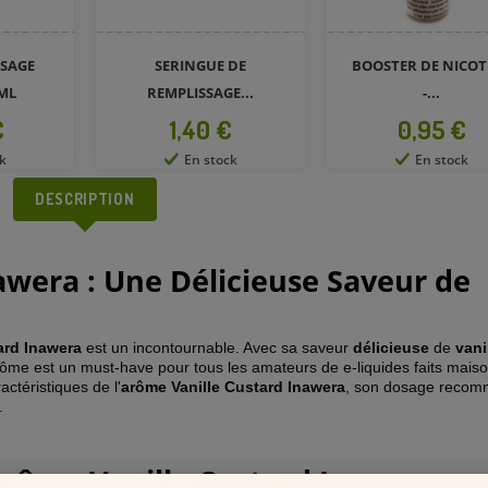
SAGE
SERINGUE DE
BOOSTER DE NICOT
ML
REMPLISSAGE...
-...
Prix
Prix
€
1,40 €
0,95 €
k
En stock
En stock
DESCRIPTION
awera : Une Délicieuse Saveur de
ard Inawera
est un incontournable. Avec sa saveur
délicieuse
de
vani
arôme est un must-have pour tous les amateurs de e-liquides faits mais
actéristiques de l'
arôme Vanille Custard Inawera
, son dosage recom
.
'arôme Vanille Custard Inawera