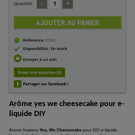
Quantité
AJOUTER AU PANIER
Référence :
0743
Disponibilité : En stock
email
Envoyer à un ami
Poser une question
(0)
Partager sur facebook !
Arôme yes we cheesecake
pour e-
liquide DIY
Arome Inawera
Yes, We Cheesecake
pour DIY e-liquide.