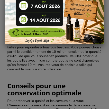
liquide existant pour améliorer son goût. L'utilisation de ce
arome est extrêmement simple. Il vous suffit d'ajouter la
quantité recommandée à votre base e-liquide et de bien
agiter le mélange. Vous pouvez ajuster le dosage selon vos
préférences personnelles.
Disponibilité et formats
Le
arome
Cheesecake Inawera
est disponible en différentes
tailles pour répondre à tous vos besoins. Vous pouvez choisir
parmi le conditionnement de 10 ml, en fonction de la quantité
d'e-liquide que vous souhaitez produire. Veuillez noter que
les bouteilles avec micro compte-goutte ne sont disponibles
qu'en format 10 ml. Assurez-vous de choisir la taille qui
convient le mieux à votre utilisation.
Conseils pour une
conservation optimale
Pour préserver la qualité et les saveurs du
arome
Cheesecake Inawera
, il est recommandé de le conserver