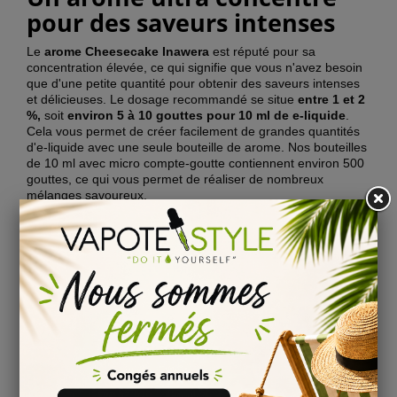
pour des saveurs intenses
Le
arome
Cheesecake Inawera
est réputé pour sa
concentration élevée, ce qui signifie que vous n'avez besoin
que d'une petite quantité pour obtenir des saveurs intenses
et délicieuses. Le dosage recommandé se situe
entre 1 et 2
%,
soit
environ 5 à 10 gouttes pour 10 ml de e-liquide
.
Cela vous permet de créer facilement de grandes quantités
d'e-liquide avec une seule bouteille de arome. Nos bouteilles
de 10 ml avec micro compte-goutte contiennent environ 500
gouttes, ce qui vous permet de réaliser de nombreux
mélanges savoureux.
Comment utiliser le arome
Cheesecake Inawera pour
votre DIY e-liquide
Le
arome
Cheesecake Inawera
est conçu pour être utilisé
dans le cadre du DIY e-liquide. Il peut être mélangé avec une
base e-liquide
de votre choix pour créer votre propre e-
liquide fait maison. Vous pouvez également l'ajouter à un e-