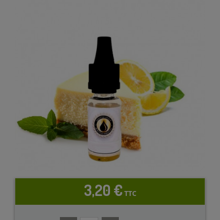
3,20 €
TTC