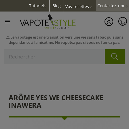
Tutoriels
Blog
Contactez-nous
Vos recettes
expand_more

⚠️ Le vapotage est une transition vers une vie sans tabac puis sans
dépendance à la nicotine. Ne vapotez pas si vous ne fumez pas.
ARÔME YES WE CHEESECAKE
INAWERA