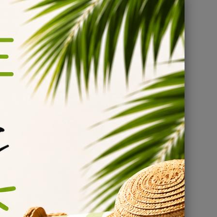
tion et
ntrés e-
 réussir