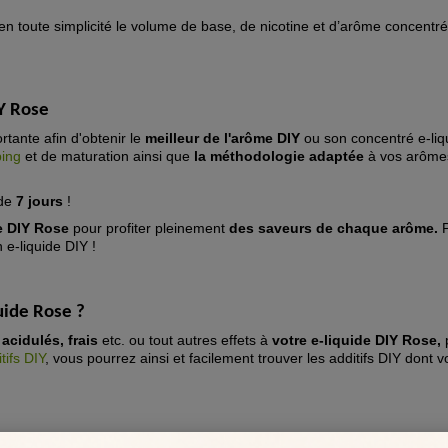
en toute simplicité le volume de base, de nicotine et d’arôme concentré
IY Rose
rtante afin d'obtenir le
meilleur de l'arôme DIY
ou son concentré e-liq
ping
et de maturation ainsi que
la méthodologie adaptée
à vos arômes
de
7 jours
!
de DIY Rose
pour profiter pleinement
des saveurs de chaque arôme.
 e-liquide DIY !
uide Rose
?
 acidulés, frais
etc. ou tout autres effets à
votre e-liquide DIY Rose,
tifs DIY
, vous pourrez ainsi et facilement trouver les additifs DIY dont 
?