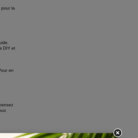
 pour la
uide.
 DIY et
Pour en
pensez
vous