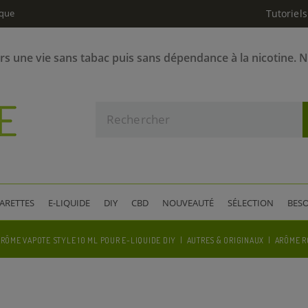
ique
Tutoriels
ers une vie sans tabac puis sans dépendance à la nicotine. 
GARETTES
E-LIQUIDE
DIY
CBD
NOUVEAUTÉ
SÉLECTION
BESO
RÔME VAPOTE STYLE 10 ML POUR E-LIQUIDE DIY
AUTRES & ORIGINAUX
ARÔME R