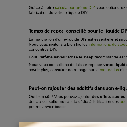
Grâce à notre
calculateur arôme DIY
, vous obtiendrez 
fabrication de votre e-liquide DIY.
Temps de repos
conseillé pour le
liquide D
La maturation d'un e-liquide DIY est essentielle et impo
Nous vous invitons à bien lire les
informations de stee
concentrés DIY.
Pour
l’arôme saveur Rose
le steep recommandé est 
Nous vous conseillons de laisser reposer
votre liqui
savoir plus, consulter notre page sur la
maturation
d’un
Peut-on rajouter des additifs dans son e-
liq
Oui bien sûr ! Vous pouvez ajouter
des effets sucrés,
donc à consulter notre tuto dédié à l’utilisation des
addi
pourriez avoir besoin.
Comment fabriquer son e-liquide à la
Rose