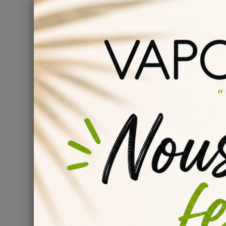
Découvrez
ici
les informations essentielles pour fabr
dégustation !
Comment conserver son e-liquide
Rose
DIY 
Il est fortement recommandé pour une conservation à 
liquide
s
à température basse ... toutes les information
son
DIY liquide
.
Informations
:
Conservation : stocké entre 4 et 16°C
Conforme au règlement 1334/2008/CEE
Composition : Propylène Glycol & Arôme alimentaire
Question
(0)