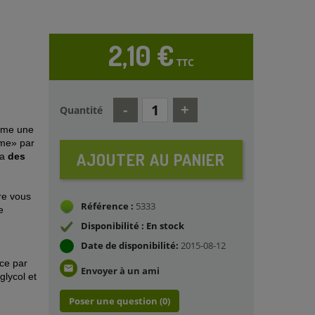
2,10 €
TTC
Quantité
omme une
aime» par
AJOUTER AU PANIER
ra
des
ère vous
Référence :
5333
e
Disponibilité : En stock
Date de disponibilité:
2015-08-12
ce
par
email
Envoyer à un ami
glycol et
Poser une question
(0)