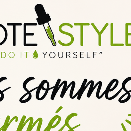
iquer soi-même
son e-liquide saveur Rose
: dosage, fabrication, matura
?
long terme de stocker votre
arôme DIY
Rose
et en particulier vos
conce
s sont disponibles dans notre rubrique
explications et conseils
pour bien
Pas de questions pour le moment.