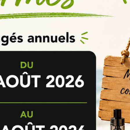
Poser une question
AVIS VÉRIFIÉS(12)
Based on
12
customer reviews
Anonymous A.
publié le 24/05
5/5
Ero molto curioso di provare 