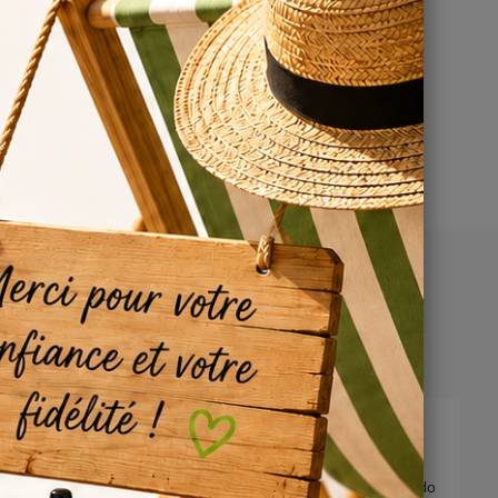
/2024
questo aroma anche se non mi convinceva molto, ho avuto modo