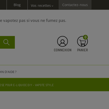
Blog
Contactez-nous
Vos recettes
expand_more
Ne vapotez pas si vous ne fumez pas.
0
CONNEXION
PANIER
IN D'AIDE ?
OSE POUR E-LIQUIDE DIY - VAPOTE STYLE