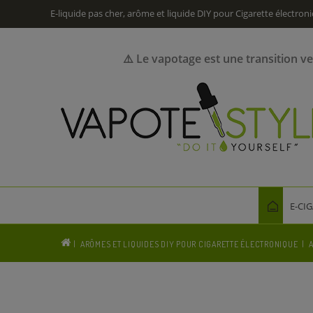
E-liquide pas cher, arôme et liquide DIY pour Cigarette électron
⚠️ Le vapotage est une transition v
E-CI
ARÔMES ET LIQUIDES DIY POUR CIGARETTE ÉLECTRONIQUE
A