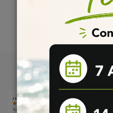
J M.
publié le 06/12/2024
5/5
Trop cool l'arome rose