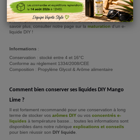
Temps de maturation de liquide DIY Mango Lime :
Nous vous conseillons de laisser reposer votre mélange
e-
liquide Mango lime - Bubble Island
entre
3 et 7 jours
pour
profiter pleinement
des saveurs de chaque arôme.
Pour en
savoir plus, consulter notre page sur la
maturation
d’un e-
liquide DIY !
Informations
:
Conservation : stocké entre 4 et 16°C
Conforme au règlement 1334/2008/CEE
Composition : Propylène Glycol & Arôme alimentaire
Comment bien conserver ses liquides DIY Mango
Lime ?
Il est fortement recommandé pour une conservation à long
terme de stocker vos
arômes DIY
ou vos
concentrés e-
liquide
s
à température basse... toutes les informations sont
disponibles dans notre rubrique
explications et conseils
pour bien réussir son
DIY liquide
.