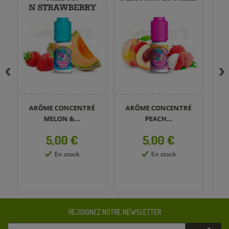
ARÔME CONCENTRÉ
ARÔME CONCENTRÉ
A
MELON &...
PEACH...
Prix
Prix
5,00 €
5,00 €
En stock
En stock
REJOIGNEZ NOTRE NEWSLETTER