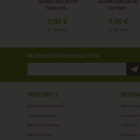
NCENTRÉ
ARÔME CONCENTRÉ
ARÔME CONCENTRÉ
U...
TICKLE ME...
CAPTAIN...
Prix
Prix
0 €
11,90 €
11,90 €
tock
En stock
En stock
REJOIGNEZ NOTRE NEWSLETTER
MON COMPTE
INFORM
Retour Vapote Style
Retour Va
Contactez-nous
Livraison 
Mes commandes
Sélection
Mes adresses
Nouveaut