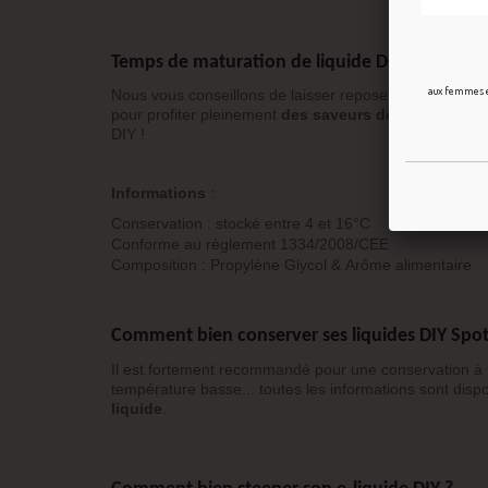
Temps de maturation de liquide DIY Spotted D
aux femmes en
Nous vous conseillons de laisser reposer votre mélan
pour profiter pleinement
des saveurs de chaque ar
DIY !
Informations
:
Conservation : stocké entre 4 et 16°C
Conforme au règlement 1334/2008/CEE
Composition : Propylène Glycol & Arôme alimentaire
Comment bien conserver ses liquides DIY Spot
Il est fortement recommandé pour une conservation à
température basse... toutes les informations sont disp
liquide
.