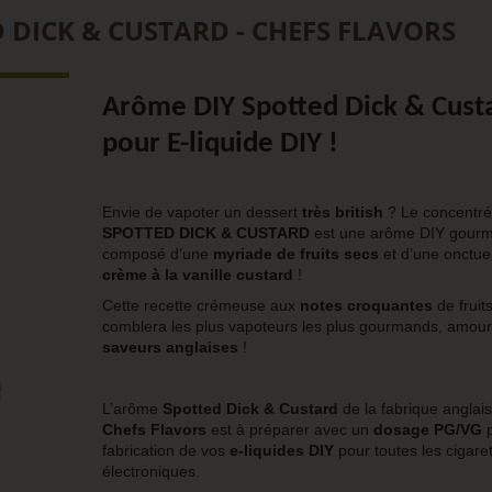
DICK & CUSTARD - CHEFS FLAVORS
Arôme DIY Spotted Dick & Cust
pour E-liquide DIY !
Envie de vapoter un dessert
très british
? Le concentré
SPOTTED DICK & CUSTARD
est une arôme DIY gour
composé d’une
myriade de fruits secs
et d’une onctu
crème à la vanille custard
!
Cette recette crémeuse aux
notes croquantes
de fruit
comblera les plus vapoteurs les plus gourmands, amou
saveurs anglaises
!
L’arôme
Spotted Dick & Custard
de la fabrique anglai
Chefs Flavors
est à préparer avec un
dosage PG/VG
p
fabrication de vos
e-liquides DIY
pour toutes les cigare
électroniques.