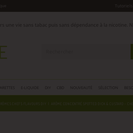
ique
Tutoriels
ers une vie sans tabac puis sans dépendance à la nicotine. 
GARETTES
E-LIQUIDE
DIY
CBD
NOUVEAUTÉ
SÉLECTION
BESO
ARÔMES CHEFS FLAVOURS DIY
ARÔME CONCENTRÉ SPOTTED DICK & CUSTARD - CH