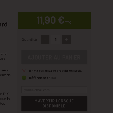
11,90 €
TTC
ard
Quantité
mand
AJOUTER AU PANIER
euse
s secs
Il n'y a pas assez de produits en stock.
reux de
Référence :
5700
se DIY
our la
M'AVERTIR LORSQUE
ttes
DISPONIBLE