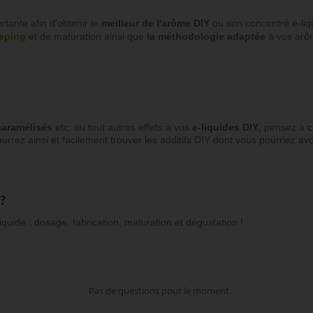
rtante afin d'obtenir le
meilleur de l'arôme DIY
ou son concentré e-liq
eeping
et de maturation ainsi que
la méthodologie adaptée
à vos arô
caramélisés
etc. ou tout autres effets à vos
e-liquides DIY
, pensez à c
urrez ainsi et facilement trouver les additifs DIY dont vous pourriez avo
 ?
iquide : dosage, fabrication, maturation et dégustation !
Pas de questions pour le moment.