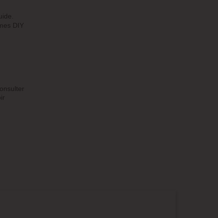
uide.
mes DIY
onsulter
ir