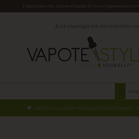
E-liquide pas cher, arôme et liquide DIY pour Cigarette électron
⚠️ Le vapotage est une transition v
E-CI
ARÔMES ET LIQUIDES DIY POUR CIGARETTE ÉLECTRONIQUE