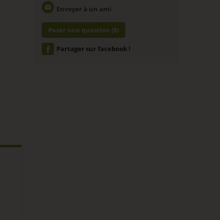
email
Envoyer à un ami
Poser une question
(0)
Partager sur facebook !
ETIQUETTES POUR VOS
SERINGUE DE
DIY
REMPLISSAGE...