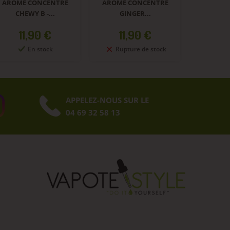
ARÔME CONCENTRÉ
ARÔME CONCENTRÉ
CHEWY B -...
GINGER...
Prix
Prix
11,90 €
11,90 €
En stock
Rupture de stock
APPELEZ-NOUS SUR LE
04 69 32 58 13