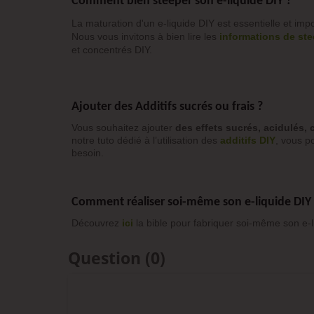
Comment bien steeper son e-liquide DIY ?
La maturation d'un e-liquide DIY est essentielle et impo
Nous vous invitons à bien lire les
informations de st
et concentrés DIY.
Ajouter des Additifs sucrés ou frais ?
Vous souhaitez ajouter
des effets sucrés, acidulés, 
notre tuto dédié à l’utilisation des
additifs DIY
, vous po
besoin.
Comment réaliser soi-même son e-liquide DIY
Découvrez
ici
la bible pour fabriquer soi-même son e-l
Question
(0)