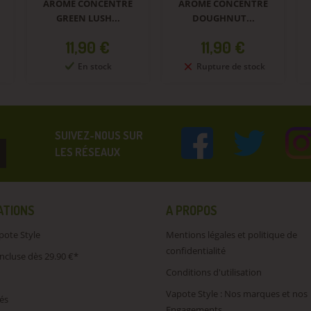
ARÔME CONCENTRÉ
ARÔME CONCENTRÉ
GREEN LUSH...
DOUGHNUT...
Prix
Prix
11,90 €
11,90 €
En stock
Rupture de stock
SUIVEZ-NOUS SUR
LES RÉSEAUX
ATIONS
A PROPOS
pote Style
Mentions légales et politique de
confidentialité
incluse dès 29.90 €*
Conditions d'utilisation
Vapote Style : Nos marques et nos
és
Engagements