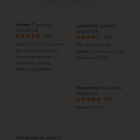
Based on
4
customer reviews
Vincent T.
publié le
Laurence C.
publié le
01/07/2026
20/03/2026
5/5
4/5
Celui là est très bon bien
Pas mal. Parmi les
que le prix soit un peu
meilleurs, à mon avis, de
élevé, je pense que j’y
la gamme VDLV.
reviendrai car bien
réaliste et équilibré
Anonymous A.
publié le
22/10/2023
5/5
Produit nickel
Anonymous A.
publié le