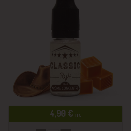
4,90 €
TTC