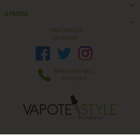

A PROPOS

SUIVEZ-NOUS SUR
LES RÉSEAUX
APPELEZ-NOUS SUR LE
04 69 32 58 13