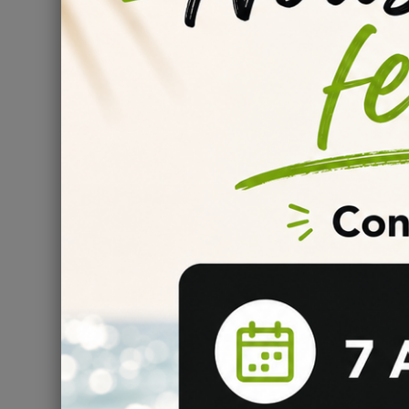
Temps de maturation de liquide DIY Smashin
Nous vous conseillons de laisser reposer votre mélan
profiter pleinement
des saveurs de chaque arôme.
P
Informations
:
Conservation : stocké entre 4 et 16°C
Conforme au règlement 1334/2008/CEE
Composition : Propylène Glycol & Arôme alimentaire
Comment bien conserver ses liquides DIY Sm
Il est fortement recommandé pour une conservation à
température basse... toutes les informations sont disp
liquide
.
Comment bien steeper son e-liquide DIY ?
La maturation d'un e-liquide DIY est essentielle et impo
Nous vous invitons à bien lire les
informations de st