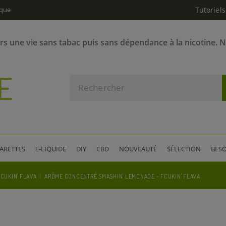
ique
Tutoriels
ers une vie sans tabac puis sans dépendance à la nicotine. 
GARETTES
E-LIQUIDE
DIY
CBD
NOUVEAUTÉ
SÉLECTION
BESO
CUKIN' FLAVA
ARÔME CONCENTRÉ SMASHIN' LEMONADE - FCUKIN' FLAVA