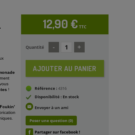
12,90 €
TTC
r
Quantité
ux
AJOUTER AU PANIER
imonade
ement
vous
Référence :
4316
ntes
!
Disponibilité : En stock
Fcukin'
email
Envoyer à un ami
brication
niques.
Poser une question
(0)
Partager sur facebook !