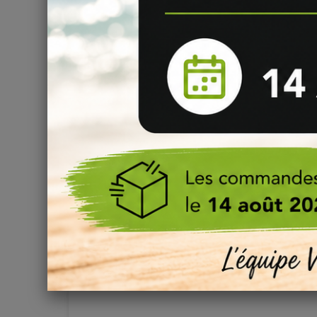
et concentrés DIY.
Peut-on rajouter des Additifs sucrés ou frais d
Vous souhaitez ajouter
des effets sucrés, acidulés, 
notre tuto dédié à l’utilisation des
additifs DIY
, vous po
besoin.
Comment réaliser soi-même son e-liquide DIY
Découvrez
ici
la bible pour fabriquer soi-même son e-l
Question
(0)