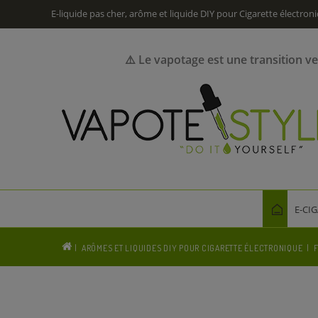
E-liquide pas cher, arôme et liquide DIY pour Cigarette électron
⚠️ Le vapotage est une transition v
E-CI
ARÔMES ET LIQUIDES DIY POUR CIGARETTE ÉLECTRONIQUE
F