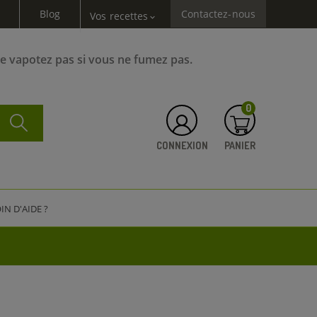
Blog
Contactez-nous
Vos recettes
expand_more
Ne vapotez pas si vous ne fumez pas.
0
CONNEXION
PANIER
IN D'AIDE ?