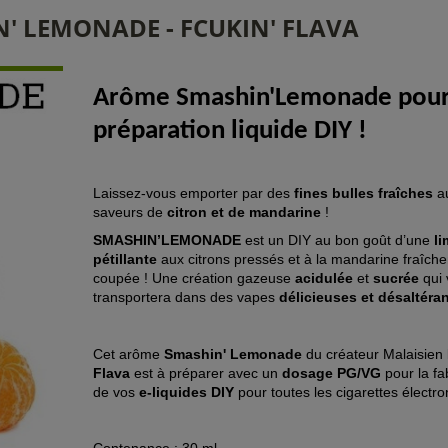
 LEMONADE - FCUKIN' FLAVA
Arôme Smashin'Lemonade pou
préparation liquide DIY !
Laissez-vous emporter par des
fines bulles fraîches
a
saveurs de
citron et de mandarine
!
SMASHIN’LEMONADE
est un DIY au bon goût d’une
l
pétillante
aux citrons pressés et à la mandarine fraîch
coupée ! Une création gazeuse
acidulée
et
sucrée
qui 
transportera dans des vapes
délicieuses et désaltéra
Cet arôme
Smashin' Lemonade
du créateur Malaisien
Flava
est à préparer avec un
dosage PG/VG
pour la fa
de vos
e-liquides DIY
pour toutes les cigarettes électro