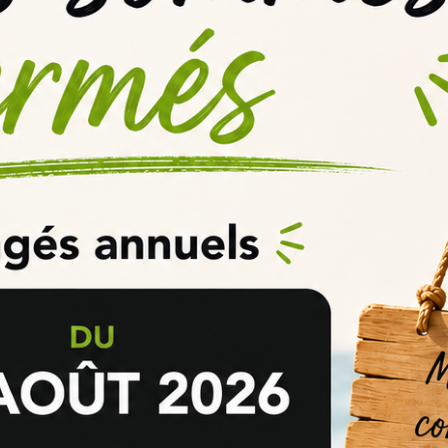
'Lemonade :
ge
e-liquide Smashin' Lemonade - Fcukin' Flava
entre
3 et 10 jours
our en savoir plus, consulter notre page sur la
maturation
d’un e-liqui
ashin'Lemonade ?
 long terme de stocker vos
arômes DIY
ou vos
concentrés e-liquide
s
onibles dans notre rubrique
explications et conseils
pour bien réussi
rtante afin d'obtenir le
meilleur de l'arôme DIY
ou son concentré e-liq
eeping
et de maturation ainsi que
la méthodologie adaptée
à vos arô