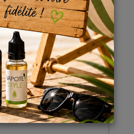
onsulter
ir