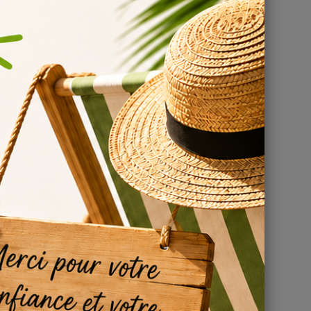
pour
de DIY !
à
r son
DIY
uide.
mes DIY