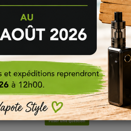
ans sa base liquide ?
caramélisés
etc. ou tout autres effets à vos
e-liquides DIY
, pensez à c
urrez ainsi et facilement trouver les additifs DIY dont vous pourriez avo
 ?
iquide : dosage, fabrication, maturation et dégustation !
Pas de questions pour le moment.
Poser une question