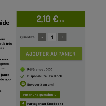
2,10 €
TTC
uide
Quantité
leur
fruit
très
les
AJOUTER AU PANIER
a noix
égères.
isir !
Référence :
0055
 jours
Disponibilité : En stock
ide noix
email
Envoyer à un ami
s
Poser une question
(0)
Partager sur facebook !