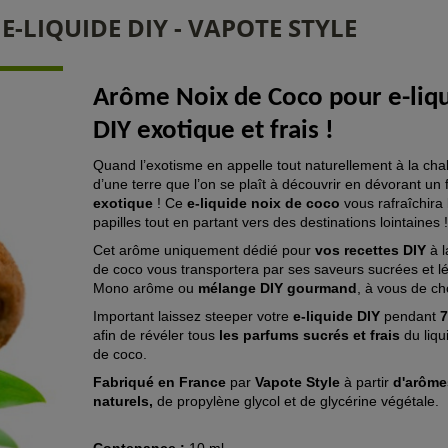
-LIQUIDE DIY - VAPOTE STYLE
Arôme Noix de Coco
pour e-liq
DIY exotique et frais !
Quand l’exotisme en appelle tout naturellement à la cha
d’une terre que l’on se plaît à découvrir en dévorant un 
exotique
! Ce
e-liquide noix de coco
vous rafraîchira 
papilles tout en partant vers des destinations lointaines !
Cet arôme uniquement dédié pour
vos recettes DIY
à l
de coco vous transportera par ses saveurs sucrées et l
Mono arôme ou
mélange DIY gourmand
, à vous de cho
Important laissez steeper votre
e-liquide DIY
pendant
7
afin de révéler tous
les parfums sucrés et frais
du liqu
de coco.
Fabriqué en France
par
Vapote Style
à partir
d'arôme
naturels,
de propylène glycol et de glycérine végétale.