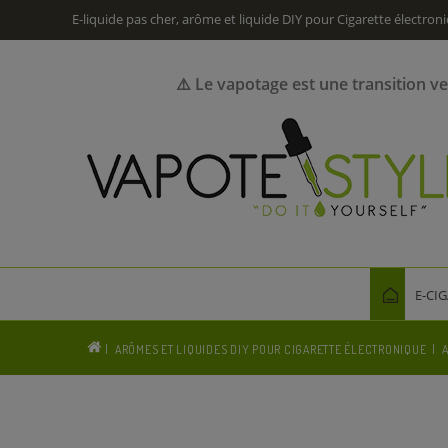
E-liquide pas cher, arôme et liquide DIY pour Cigarette électron
⚠️ Le vapotage est une transition v
E-CI
ARÔMES ET LIQUIDES DIY POUR CIGARETTE ÉLECTRONIQUE
A