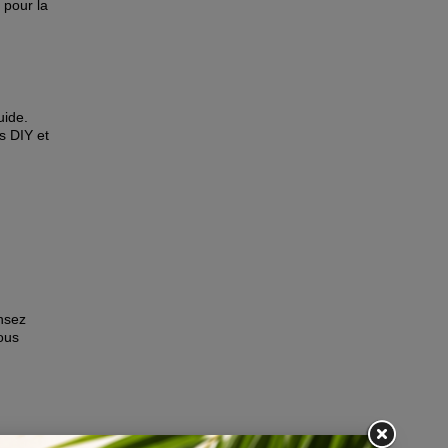
 pour la
uide.
 DIY et
nsez
vous