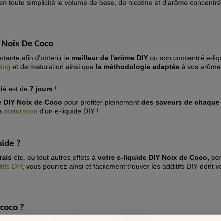
en toute simplicité le volume de base, de nicotine et d’arôme concentré
e Noix De Coco
rtante afin d'obtenir le
meilleur de l'arôme DIY
ou son concentré e-liq
ping
et de maturation ainsi que
la méthodologie adaptée
à vos arômes
dé est de
7 jours
!
de DIY Noix de Coco
pour profiter pleinement
des saveurs de chaque
la
maturation
d’un e-liquide DIY !
uide
?
rais
etc. ou tout autres effets à
votre e-liquide DIY Noix de Coco,
pe
tifs DIY
, vous pourrez ainsi et facilement trouver les additifs DIY dont 
coco ?