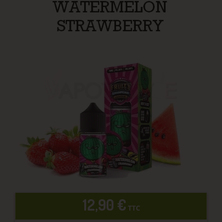
12,90 €
TTC