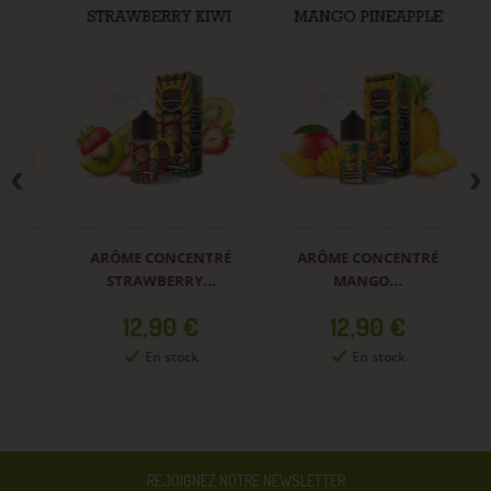
ARÔME CONCENTRÉ
ARÔME CONCENTRÉ
A
STRAWBERRY...
MANGO...
Prix
Prix
12,90 €
12,90 €
En stock
En stock
REJOIGNEZ NOTRE NEWSLETTER