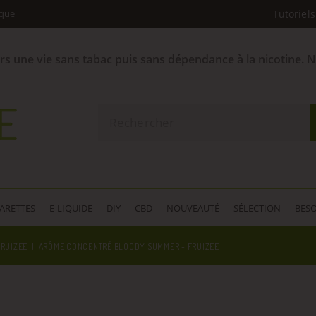
ique
Tutoriels
ers une vie sans tabac puis sans dépendance à la nicotine. 
GARETTES
E-LIQUIDE
DIY
CBD
NOUVEAUTÉ
SÉLECTION
BESO
FRUIZEE
ARÔME CONCENTRÉ BLOODY SUMMER - FRUIZEE