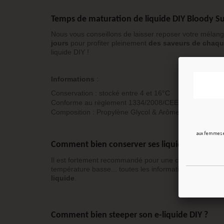
Temps de maturation de liquide DIY Bloody 
Nous vous conseillons de laisser reposer votre mélan
jours
pour profiter pleinement
des saveurs de chaq
liquide DIY !
Informations
:
Conservation : stocké entre 4 et 16°C
Conforme au règlement 1334/2008/CEE
Composition : Propylène Glycol & Arôme alimentaire
aux femmes en
Comment bien conserver ses liquides DIY Bl
Il est fortement recommandé pour une conservation à
température basse... toutes les informations sont disp
liquide
.
Comment bien steeper son e-liquide DIY ?