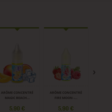
ARÔME CONCENTRÉ
DRAGON...
Prix
5,90 €
En stock
RÉ
ARÔME CONCENTRÉ
FIRE MOON -...
Prix
5,90 €