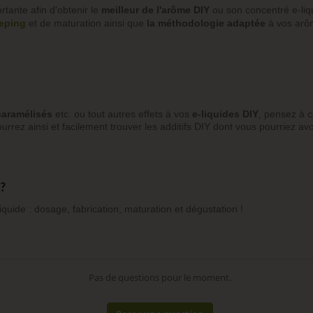
rtante afin d'obtenir le
meilleur de l'arôme DIY
ou son concentré e-liq
eeping
et de maturation ainsi que
la méthodologie adaptée
à vos arô
caramélisés
etc. ou tout autres effets à vos
e-liquides DIY
, pensez à c
urrez ainsi et facilement trouver les additifs DIY dont vous pourriez avo
 ?
iquide : dosage, fabrication, maturation et dégustation !
Pas de questions pour le moment.