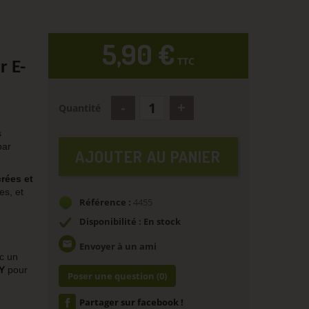
5,90 €
TTC
 E-
Quantité
s
par
AJOUTER AU PANIER
rées et
es,
et
Référence :
4455
Disponibilité : En stock
email
Envoyer à un ami
c un
Y
pour
Poser une question
(0)
Partager sur facebook !