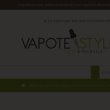
E-liquide pas cher, arôme et liquide DIY pour Cigarette électron
⚠️ Le vapotage est une transition v
E-CI
ARÔMES ET LIQUIDES DIY POUR CIGARETTE ÉLECTRONIQUE