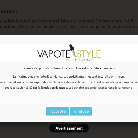
Summer :
ge
e-liquide Arôme Concentré Bloody Summer Fruizee
entre
3 à 5
ue arôme.
Pour en savoir plus, consulter notre page sur la
maturation
d
La vente des produits contenant de la nicotine est interdite aux mineurs.
La nicotine crée une forte dépendance. Les produits nicotinés sont interdit aux mineurs,
ceintes, et aux personnes ayant des problèmes cardio-vasculaires. En entrant sur ce site, je reconnais êtr
que je suis autorisé(e) par la législation de mon pays à acheter des produits contenant de la nicotine :
oody Summer ?
 long terme de stocker vos
arômes DIY
ou vos
concentrés e-liquide
s
onibles dans notre rubrique
explications et conseils
pour bien réussi
J'accepte
Je refuse
Avertissement