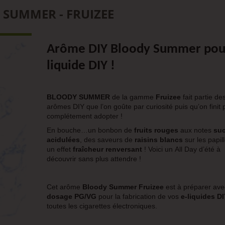
SUMMER - FRUIZEE
Arôme DIY Bloody Summer pour
liquide DIY !
BLOODY SUMMER
de la gamme
Fruizee
fait partie de
arômes DIY que l’on goûte par curiosité puis qu’on finit 
complétement adopter !
En bouche…un bonbon de
fruits rouges
aux notes
suc
acidulées
, des saveurs de
raisins blancs
sur les papill
un effet
fraîcheur renversant
! Voici un
All Day d’été à
découvrir sans plus attendre !
Cet arôme
Bloody Summer Fruizee
est à préparer ave
dosage PG/VG
pour la fabrication de vos
e-liquides DI
toutes les cigarettes électroniques.