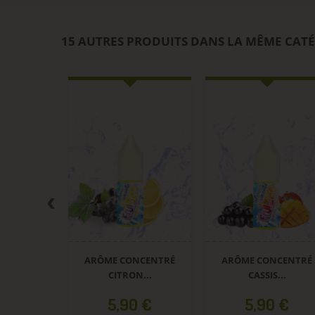
15 AUTRES PRODUITS DANS LA MÊME CATÉ
ARÔME CONCENTRÉ
ARÔME CONCENTRÉ
ARÔME C
CITRON...
CASSIS...
CITR
Prix
Prix
Pri
5,90 €
5,90 €
5,