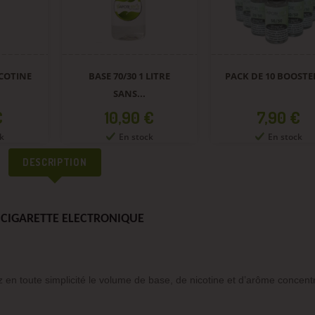
En sto
0 1 LITRE
PACK DE 10 BOOSTERS...
...
Prix
90 €
7,90 €
stock
En stock
DESCRIPTION
CIGARETTE ELECTRONIQUE
z en toute simplicité le volume de base, de nicotine et d’arôme concent