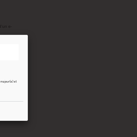
’un e-
e majeur(e) et
à
r son
DIY