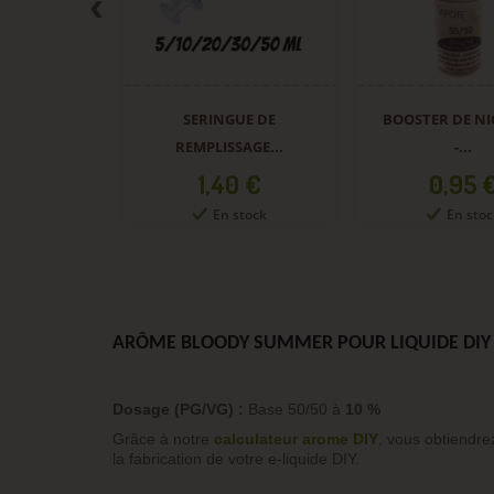
RINGUE DE
BOOSTER DE NICOTINE
BASE 70/3
LISSAGE...
-...
SANS
Prix
Prix
Prix
1,40 €
0,95 €
10,
En stock
En stock
En 
ARÔME BLOODY SUMMER POUR LIQUIDE DIY 
Dosage (PG/VG) :
Base 50/50 à
10 %
Grâce à notre
calculateur arome DIY
, vous obtiendre
la fabrication de votre e-liquide DIY.