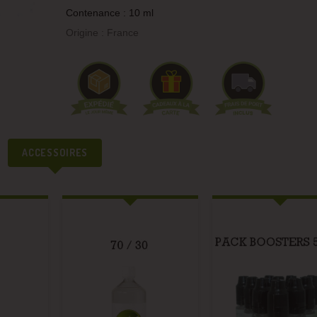
Contenance : 10 ml
Origine : France
ACCESSOIRES
BASE 50/50 
NICOTINE 1
Prix
10,90 