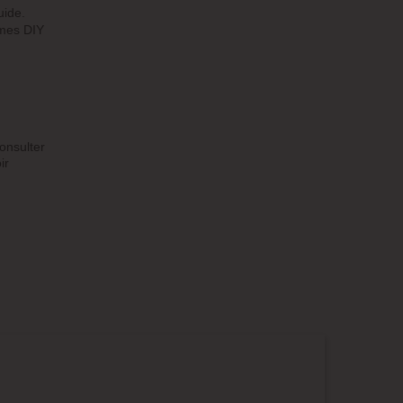
uide.
mes DIY
onsulter
ir