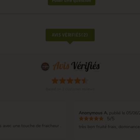
Poser une question
AVIS VÉRIFIÉS(2)
Based on
2
customer reviews
Anonymous A.
publié le 05/06
5/5
s avec une touche de fraicheur .
très bon fruité frais, dominance