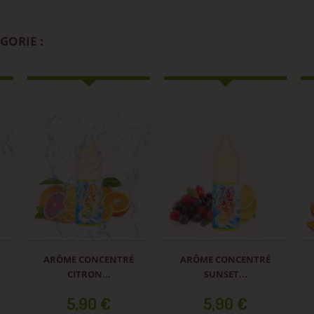
GORIE :
ONCENTRÉ
ARÔME CONCENTRÉ
ARÔME CONCENT
ON...
SUNSET...
MAGIC BEACH...
x
Prix
Prix
90 €
5,90 €
5,90 €