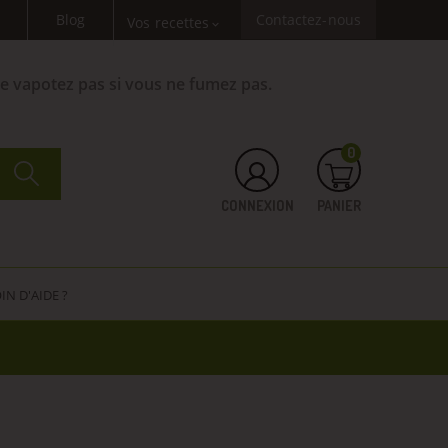
Blog
Contactez-nous
Vos recettes
expand_more
Ne vapotez pas si vous ne fumez pas.
0
CONNEXION
PANIER
IN D'AIDE ?