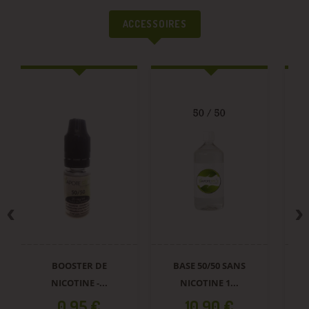
ACCESSOIRES
BOOSTER DE
BASE 50/50 SANS
E
NICOTINE -...
NICOTINE 1...
Prix
Prix
0,95 €
10,90 €