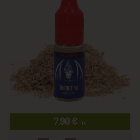
7,90 €
TTC