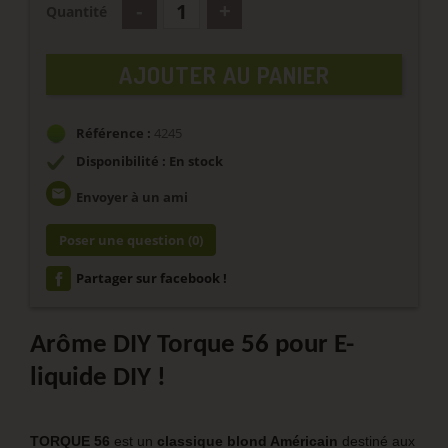
Quantité
AJOUTER AU PANIER
Référence :
4245
Disponibilité : En stock
email
Envoyer à un ami
Poser une question
(0)
Partager sur facebook !
Arôme DIY Torque 56 pour E-
liquide DIY !
TORQUE 56
est un
classique blond Américain
destiné aux