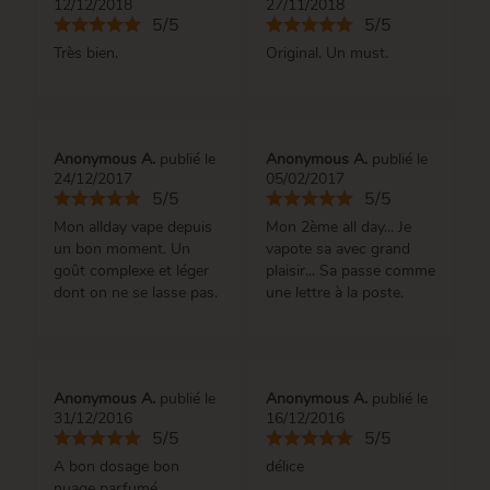
12/12/2018
27/11/2018
5/5
5/5
Très bien.
Original. Un must.
Anonymous A.
publié le
Anonymous A.
publié le
24/12/2017
05/02/2017
5/5
5/5
Mon allday vape depuis
Mon 2ème all day... Je
un bon moment. Un
vapote sa avec grand
goût complexe et léger
plaisir... Sa passe comme
dont on ne se lasse pas.
une lettre à la poste.
Anonymous A.
publié le
Anonymous A.
publié le
31/12/2016
16/12/2016
5/5
5/5
A bon dosage bon
délice
nuage parfumé