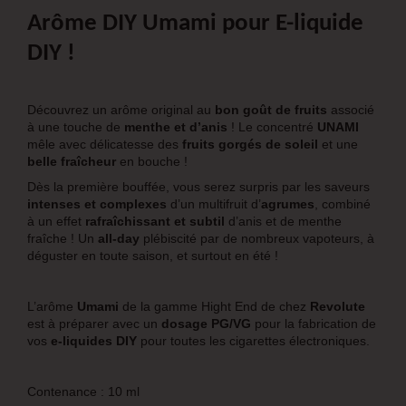
Arôme DIY Umami pour E-liquide
DIY !
Découvrez un arôme original au
bon goût de fruits
associé
à une touche de
menthe et d’anis
! Le concentré
UNAMI
mêle avec délicatesse des
fruits gorgés de soleil
et une
belle fraîcheur
en bouche !
Dès la première bouffée, vous serez surpris par les saveurs
intenses et complexes
d’un multifruit d’
agrumes
, combiné
à un effet
rafraîchissant et subtil
d’anis et de menthe
fraîche ! Un
all-day
plébiscité par de nombreux vapoteurs, à
déguster en toute saison, et surtout en été !
L’arôme
Umami
de la gamme Hight End de chez
Revolute
est à préparer avec un
dosage PG/VG
pour la fabrication de
vos
e-liquides DIY
pour toutes les cigarettes électroniques.
Contenance : 10 ml