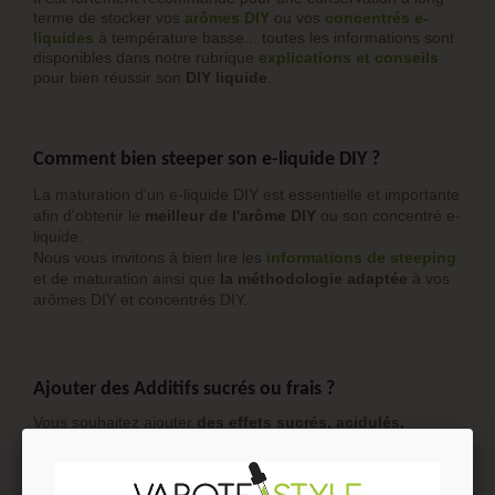
terme de stocker vos
arômes DIY
ou vos
concentrés e-
liquide
s
à température basse... toutes les informations sont
disponibles dans notre rubrique
explications et conseils
pour bien réussir son
DIY liquide
.
Comment bien steeper son e-liquide DIY ?
La maturation d'un e-liquide DIY est essentielle et importante
afin d'obtenir le
meilleur de l'arôme DIY
ou son concentré e-
liquide.
Nous vous invitons à bien lire les
informations de steeping
et de maturation ainsi que
la méthodologie adaptée
à vos
arômes DIY et concentrés DIY.
Ajouter des Additifs sucrés ou frais ?
Vous souhaitez ajouter
des effets sucrés, acidulés,
caramélisés
etc. ou tout autres effets à vos
e-liquides DIY
,
pensez à consulter notre tuto dédié à l’utilisation des
additifs
DIY
, vous pourrez ainsi et facilement trouver les additifs DIY