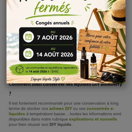
Nous vous conseillons de laisser reposer votre mélange
e-
liquide Blueberry DIY JAX Custard
entre
2 et 3 semaines
pour profiter pleinement
des saveurs de chaque arôme.
Pour en savoir plus, consulter notre page sur la
maturation
d’un e-liquide DIY !
Informations
:
Conservation : stocké entre 4 et 16°C
Conforme au règlement 1334/2008/CEE
Composition : Propylène Glycol & Arôme alimentaire
Comment bien conserver ses liquides DIY Blueberry
?
Il est fortement recommandé pour une conservation à long
terme de stocker vos
arômes DIY
ou vos
concentrés e-
liquide
s
à température basse... toutes les informations sont
disponibles dans notre rubrique
explications et conseils
pour bien réussir son
DIY liquide
.