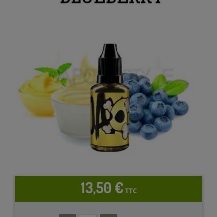
13,50 €
TTC