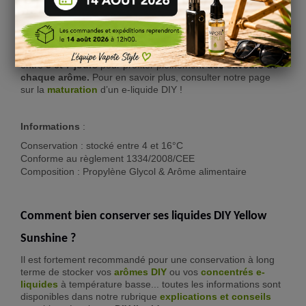
Temps de maturation de liquide DIY Yellow
Sunshine :
Nous vous conseillons de laisser reposer votre mélange
e-
liquide Arôme Concentré Yellow sunshine - Jungle Wave
entre
3 et 7 jours
pour profiter pleinement
des saveurs de
chaque arôme.
Pour en savoir plus, consulter notre page
sur la
maturation
d’un e-liquide DIY !
Informations
:
Conservation : stocké entre 4 et 16°C
Conforme au règlement 1334/2008/CEE
Composition : Propylène Glycol & Arôme alimentaire
Comment bien conserver ses liquides DIY Yellow
Sunshine ?
Il est fortement recommandé pour une conservation à long
terme de stocker vos
arômes DIY
ou vos
concentrés e-
liquide
s
à température basse... toutes les informations sont
disponibles dans notre rubrique
explications et conseils