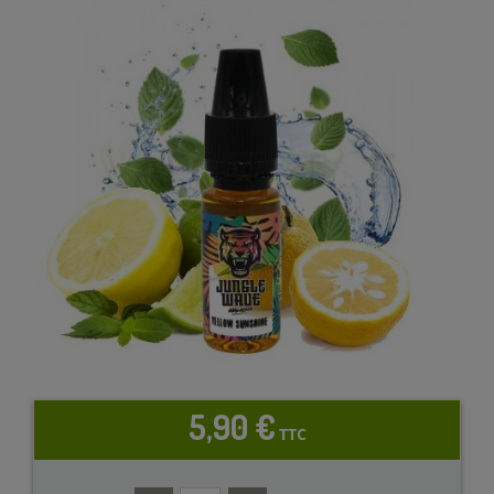
5,90 €
TTC