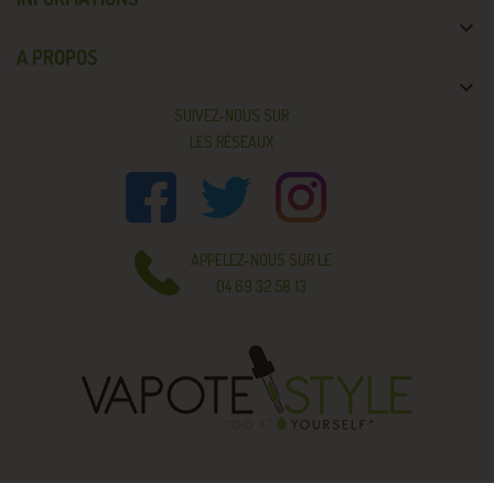

A PROPOS

SUIVEZ-NOUS SUR
LES RÉSEAUX
APPELEZ-NOUS SUR LE
04 69 32 58 13