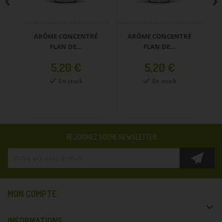
ARÔME CONCENTRÉ
ARÔME CONCENTRÉ
A
FLAN DE...
FLAN DE...
Prix
Prix
5,20 €
5,20 €
En stock
En stock
REJOIGNEZ NOTRE NEWSLETTER
MON COMPTE

INFORMATIONS