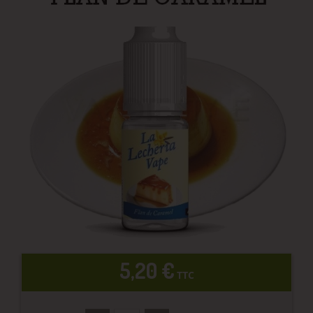
5,20 €
TTC