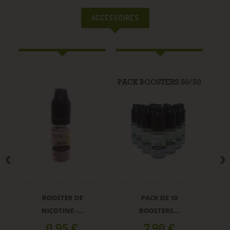
ACCESSOIRES
BOOSTER DE
PACK DE 10
NICOTINE -...
BOOSTERS...
Prix
Prix
0,95 €
7,90 €