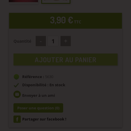
3,90 €
TTC
Quantité
AJOUTER AU PANIER
Référence :
5630
Disponibilité : En stock
email
Envoyer à un ami
Poser une question
(0)
Partager sur facebook !