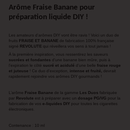
Arôme Fraise Banane pour
préparation liquide DIY !
Les amateurs d’arômes DIY vont être ravis ! Voici un duo de
fruits
FRAISE ET BANANE
de fabrication 100% française
signé
REVOLUTE
qui réveillera vos sens à tout jamais !
À la première inspiration, vous ressentirez les saveurs
sucrées et fondantes
d’une banane bien mûre, puis à
l’expiration le côté
sucré et acidulé
d’une belle
fraise rouge
et juteuse
! Ce duo d’exception,
intense et fruité,
devrait
rapidement rejoindre vos arômes DIY gourmands !
L’arôme
Fraise Banane
de la gamme
Les Duos
fabriquée
par
Revolute
est à préparer avec un
dosage PG/VG
pour la
fabrication de vos
e-liquides DIY
pour toutes les cigarettes
électroniques.
Contenance : 10 ml