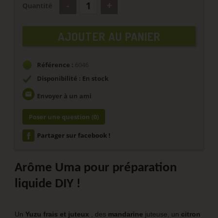
Quantité
AJOUTER AU PANIER
Référence :
6046
Disponibilité : En stock
email
Envoyer à un ami
Poser une question
(0)
Partager sur facebook !
Arôme Uma pour préparation
liquide DIY !
Un
Yuzu
frais et juteux
, des
mandarine
juteuse, un
citron