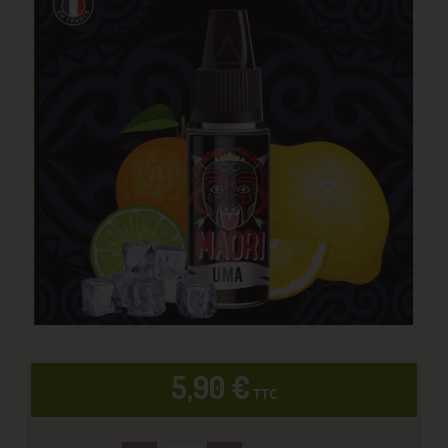
5,90 €
TTC