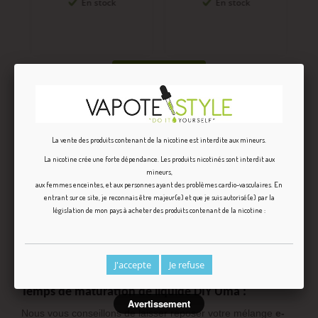
En stock
En stock
DESCRIPTION
ARÔME DIY UMA POUR LIQUIDE CIGARETTE
La vente des produits contenant de la nicotine est interdite aux mineurs.
ELECTRONIQUE
La nicotine crée une forte dépendance. Les produits nicotinés sont interdit aux
mineurs,
aux femmes enceintes, et aux personnes ayant des problèmes cardio-vasculaires. En
Dosage (PG/VG) :
Base 50/50 à
15 %
entrant sur ce site, je reconnais être majeur(e) et que je suis autorisé(e) par la
législation de mon pays à acheter des produits contenant de la nicotine :
Grâce à notre
calculateur arome DIY
, vous obtiendrez en
toute simplicité le volume de base, de nicotine et d’arôme
concentré pour la fabrication de votre e-liquide DIY.
J'accepte
Je refuse
Temps de maturation de liquide DIY Uma :
Avertissement
Nous vous conseillons de laisser reposer votre mélange
e-