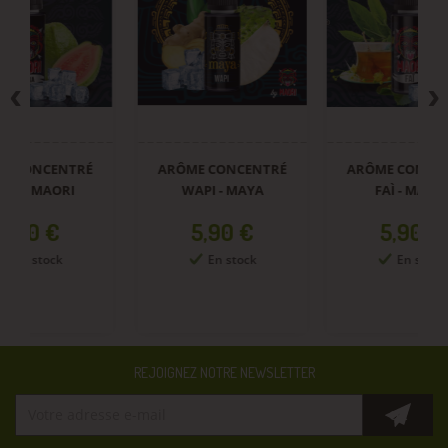
ARÔME CONCENTRÉ
ARÔME CONCENTRÉ
A
WAPI - MAYA
FAÌ - MAORI
Prix
Prix
5,90 €
5,90 €
En stock
En stock
REJOIGNEZ NOTRE NEWSLETTER