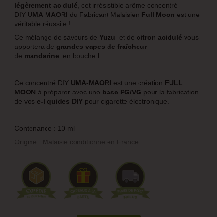
légèrement acidulé
, cet irrésistible arôme concentré
DIY
UMA
MAORI
du Fabricant Malaisien
Full Moon
est une
véritable réussite !
Ce mélange de saveurs de
Yuzu
et de
citron acidulé
vous
apportera de
grandes vapes de fraîcheur
de
mandarine
en bouche
!
Ce concentré DIY
UMA
-MAORI
est une création
FULL
MOON
à préparer avec une
base PG/VG
pour la fabrication
de vos
e-liquides DIY
pour cigarette électronique.
Contenance : 10 ml
Origine : Malaisie conditionné en France