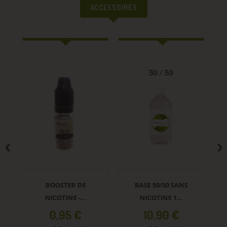
ACCESSOIRES
BOOSTER DE
BASE 50/50 SANS
E
NICOTINE -...
NICOTINE 1...
Prix
Prix
0,95 €
10,90 €