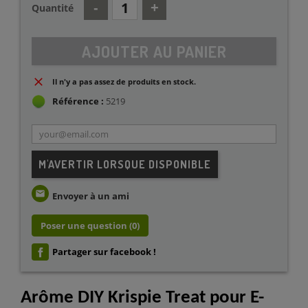
Quantité
AJOUTER AU PANIER
Il n'y a pas assez de produits en stock.
Référence :
5219
M'AVERTIR LORSQUE DISPONIBLE
email
Envoyer à un ami
Poser une question
(0)
Partager sur facebook !
Arôme DIY Krispie Treat pour E-