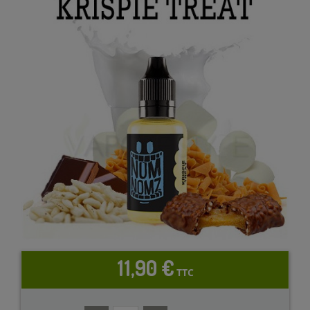
11,90 €
TTC