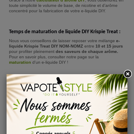
Grâce à notre
calculateur d’arôme DIY
, vous obtiendrez en
toute simplicité le volume de base, de nicotine et d’arôme
concentré pour la fabrication de votre e-liquide DIY.
Temps de maturation de liquide DIY Krispie Treat :
Nous vous conseillons de laisser reposer votre mélange
e-
liquide Krispie Treat DIY NOM-NOMZ
entre
10 et 15 jours
pour profiter pleinement
des saveurs de chaque arôme.
Pour en savoir plus, consulter notre page sur la
maturation
d’un e-liquide DIY !
Informations
:
Conservation : stocké entre 4 et 16°C
Conforme au règlement 1334/2008/CEE
Composition : Propylène Glycol & Arôme alimentaire
Comment bien conserver ses liquides DIY Krispie
Treat ?