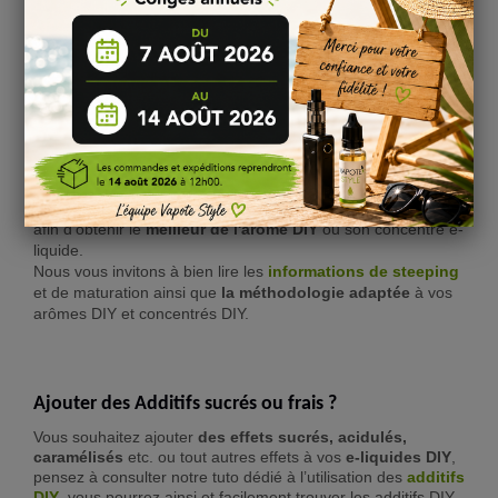
Il est fortement recommandé pour une conservation à long
terme de stocker vos
arômes DIY
ou vos
concentrés e-
liquide
s
à température basse... toutes les informations sont
disponibles dans notre rubrique
explications et conseils
pour bien réussir son
DIY liquide
.
Comment bien steeper son e-liquide DIY ?
La maturation d'un e-liquide DIY est essentielle et importante
afin d'obtenir le
meilleur de l'arôme DIY
ou son concentré e-
liquide.
Nous vous invitons à bien lire les
informations de steeping
et de maturation ainsi que
la méthodologie adaptée
à vos
arômes DIY et concentrés DIY.
Ajouter des Additifs sucrés ou frais ?
Vous souhaitez ajouter
des effets sucrés, acidulés,
caramélisés
etc. ou tout autres effets à vos
e-liquides DIY
,
pensez à consulter notre tuto dédié à l’utilisation des
additifs
DIY
, vous pourrez ainsi et facilement trouver les additifs DIY