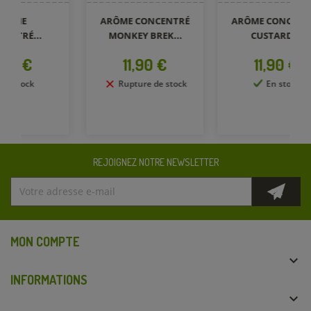
ARÔME CONCENTRÉ
ARÔME CONCENTRÉ
A
MONKEY BREK...
CUSTARD...
Prix
Prix
11,90 €
11,90 €
Rupture de stock
En stock
REJOIGNEZ NOTRE NEWSLETTER
MON COMPTE

INFORMATIONS
