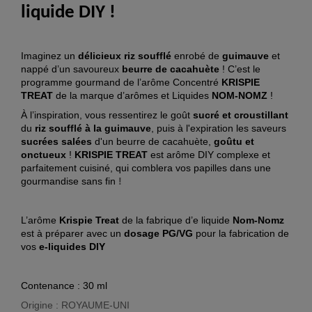
liquide DIY !
Imaginez un
délicieux riz soufflé
enrobé de
guimauve
et
nappé d’un savoureux
beurre de cacahuète
! C’est le
programme gourmand de l’arôme Concentré
KRISPIE
TREAT
de la marque d’arômes et Liquides
NOM-NOMZ
!
À l’inspiration, vous ressentirez le goût
sucré et croustillant
du
riz soufflé à la guimauve
, puis à l'expiration les saveurs
sucrées salées
d'un beurre de cacahuète,
goûtu et
onctueux
!
KRISPIE TREAT
est
arôme DIY complexe et
parfaitement cuisiné, qui comblera vos papilles dans une
gourmandise sans fin
!
L’arôme
Krispie Treat
de la fabrique d’e liquide
Nom-Nomz
est à préparer avec un
dosage PG/VG
pour la fabrication de
vos
e-liquides DIY
Contenance : 30 ml
Origine : ROYAUME-UNI