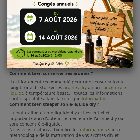
Vous pouvez utilisez notre
calculateur arome diy
pour vos
dosages en mono saveur ou utiliser notre
calculateur diy
multi arôme
pour vos recettes diy e-liquide
Maturation
:
Nous vous recommandons un délai de
7 jours
de
maturation pour profiter pleinement des saveurs de
chaque arôme.
Information
:
Conservation : stocké entre 4 et 16°C
Conforme au règlement 1334/2008/CEE
Composition :
Propylène Glycol &
Arôme concentré
Comment bien conserver ses arômes ?
Il est fortement recommandé pour une conservation à
long terme de stocker les
arômes diy
ou un
concentré e-
liquide
à température basse... toutes les informations
sont disponibles dans la rubrique
information
.
Comment bien steeper son e-liquide diy ?
La maturation d'un e-liquide diy est essentiel et
importante afin d'obtenir le meilleur de l'arôme diy ou
sont concentré e-liquide.
Nous vous invitons à bien lire les
informations
sur la
méthodologie de la maturation de vos arômes diy et