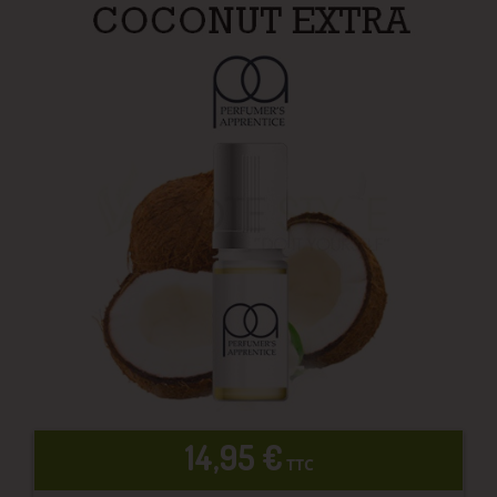
14,95 €
TTC