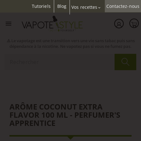
Tutoriels
Blog
Contactez-nous
Vos recettes
expand_more

⚠️ Le vapotage est une transition vers une vie sans tabac puis sans
dépendance à la nicotine. Ne vapotez pas si vous ne fumez pas.
ARÔME COCONUT EXTRA
FLAVOR 100 ML - PERFUMER'S
APPRENTICE