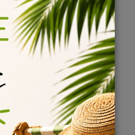
à
r son
DIY