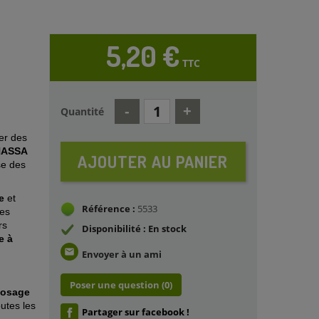
5,20 €
TTC
Quantité
er des
HASSA
AJOUTER AU PANIER
se des
e
et
Référence :
5533
Les
rs
Disponibilité : En stock
e à
email
Envoyer à un ami
Poser une question
(0)
osage
utes les
Partager sur facebook !