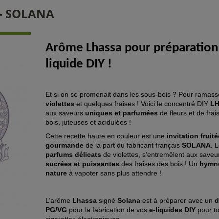
- SOLANA
Arôme Lhassa pour préparation
liquide DIY !
Et si on se promenait dans les sous-bois ? Pour ramass
violettes
et quelques fraises ! Voici le concentré DIY
L
aux saveurs
uniques et parfumées
de fleurs et de frai
bois, juteuses et acidulées !
Cette recette haute en couleur est une
invitation fruité
gourmande
de la part du fabricant français
SOLANA
. 
parfums délicats
de violettes, s’entremêlent aux saveu
sucrées et puissantes
des fraises des bois ! Un
hymn
nature
à vapoter sans plus attendre !
L’arôme
Lhassa
signé
Solana
est à préparer avec un
d
PG/VG
pour la fabrication de vos
e-liquides DIY
pour to