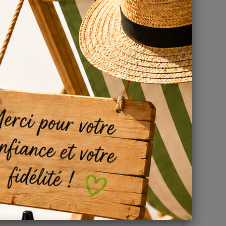
uide.
mes DIY
onsulter
ir