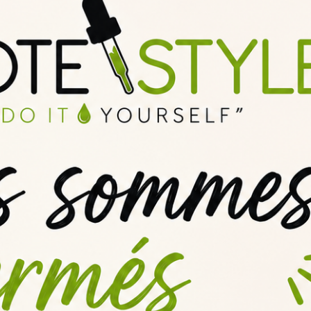
ge
e-liquide Lhassa DIY Solana
entre
7 et 10 jours
pour profiter
avoir plus, consulter notre page sur la
maturation
d’un e-liquide DIY !
sa ?
 long terme de stocker vos
arômes DIY
ou vos
concentrés e-liquide
s
onibles dans notre rubrique
explications et conseils
pour bien réussi