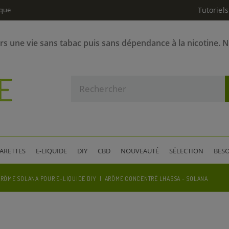
ique
Tutoriels
ers une vie sans tabac puis sans dépendance à la nicotine. 
GARETTES
E-LIQUIDE
DIY
CBD
NOUVEAUTÉ
SÉLECTION
BESO
ARÔME SOLANA POUR E-LIQUIDE DIY
ARÔME CONCENTRÉ LHASSA - SOLANA