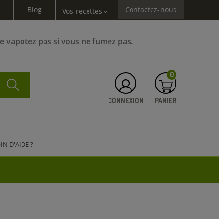
Blog
Contactez-nous
Vos recettes
expand_more
Ne vapotez pas si vous ne fumez pas.
0
CONNEXION
PANIER
IN D'AIDE ?