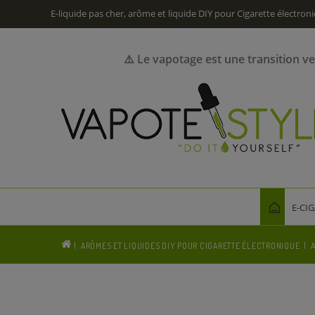
E-liquide pas cher, arôme et liquide DIY pour Cigarette électron
⚠️ Le vapotage est une transition v
E-CI
ARÔMES ET LIQUIDES DIY POUR CIGARETTE ÉLECTRONIQUE