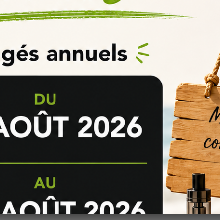
rtante afin d'obtenir le
meilleur de l'arôme DIY
ou son concentré e-liq
eeping
et de maturation ainsi que
la méthodologie adaptée
à vos arô
caramélisés
etc. ou tout autres effets à vos
e-liquides DIY
, pensez à c
urrez ainsi et facilement trouver les additifs DIY dont vous pourriez avo
 ?
iquide : dosage, fabrication, maturation et dégustation !
Pas de questions pour le moment.