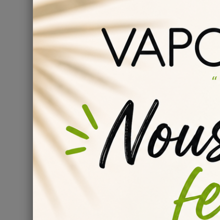
pour la fabrication de votre e-liquide DIY.
Temps de maturation de liquide DIY Lhassa :
Nous vous conseillons de laisser reposer votre mélan
pleinement
des saveurs de chaque arôme.
Pour en s
Informations
:
Conservation : stocké entre 4 et 16°C
Conforme au règlement 1334/2008/CEE
Composition : Propylène Glycol & Arôme alimentaire
Comment bien conserver ses liquides DIY Lhas
Il est fortement recommandé pour une conservation à
température basse... toutes les informations sont disp
liquide
.