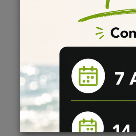
Comment bien steeper son e-liquide DIY ?
La maturation d'un e-liquide DIY est essentielle et impo
Nous vous invitons à bien lire les
informations de st
et concentrés DIY.
Ajouter des Additifs sucrés ou frais ?
Vous souhaitez ajouter
des effets sucrés, acidulés, 
notre tuto dédié à l’utilisation des
additifs DIY
, vous po
besoin.
Comment réaliser soi-même son e-liquide DIY
Découvrez
ici
la bible pour fabriquer soi-même son e-l
Question
(0)