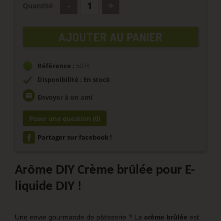
Quantité
AJOUTER AU PANIER
Référence :
5074
Disponibilité : En stock
email
Envoyer à un ami
Poser une question
(0)
Partager sur facebook !
Arôme DIY Crème brûlée pour E-
liquide DIY !
Une envie gourmande de pâtisserie ? La
crème brûlée
est