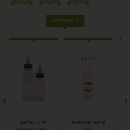
ACCESSOIRES
BOUTEILLE PET
BASE 70/30 1 LITRE
B
BOUCHON TWIST...
SANS...