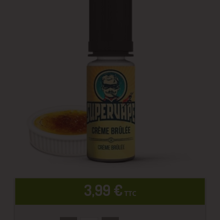
3,99 €
TTC