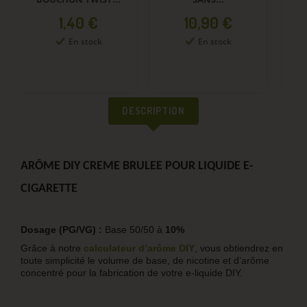
Prix
Prix
1,40 €
10,90 €
En stock
En stock
DESCRIPTION
ARÔME DIY CREME BRULEE POUR LIQUIDE E-
CIGARETTE
Dosage (PG/VG) :
Base 50/50 à
10%
Grâce à notre
calculateur d’arôme DIY
, vous obtiendrez en
toute simplicité le volume de base, de nicotine et d’arôme
concentré pour la fabrication de votre e-liquide DIY.