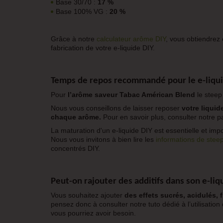
Base 30/70 :
17 %
Base 100% VG :
20 %
Grâce à notre
calculateur arôme DIY
, vous obtiendrez 
fabrication de votre e-liquide DIY.
Temps de repos recommandé pour le e-
liqu
Pour
l’arôme saveur Tabac Américan Blend
le stee
Nous vous conseillons de laisser reposer
votre liqui
chaque arôme.
Pour en savoir plus, consulter notre p
La maturation d'un e-liquide DIY est essentielle et impo
Nous vous invitons à bien lire les
informations de stee
concentrés DIY.
Peut-on rajouter des additifs dans son e-
liq
Vous souhaitez ajouter
des effets sucrés, acidulés, f
pensez donc à consulter notre tuto dédié à l’utilisation
vous pourriez avoir besoin.