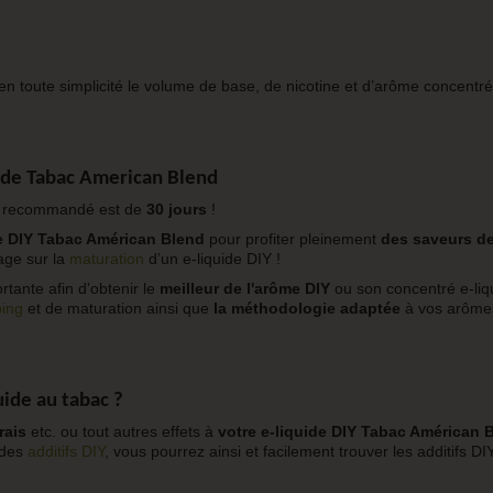
en toute simplicité le volume de base, de nicotine et d’arôme concentré
ide Tabac American Blend
p recommandé est de
30 jours
!
de DIY Tabac Américan Blend
pour profiter pleinement
des saveurs d
age sur la
maturation
d’un e-liquide DIY !
rtante afin d'obtenir le
meilleur de l'arôme DIY
ou son concentré e-liq
ping
et de maturation ainsi que
la méthodologie adaptée
à vos arômes
uide au tabac
?
rais
etc. ou tout autres effets à
votre e-liquide DIY Tabac Américan 
 des
additifs DIY
, vous pourrez ainsi et facilement trouver les additifs DI