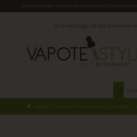
E-liquide pas cher, arôme et liquide DIY pour Cigarette électron
⚠️ Le vapotage est une transition v
E-CI
ARÔMES ET LIQUIDES DIY POUR CIGARETTE ÉLECTRONIQUE
A