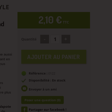
YLE
2,10 €
TTC
nd
Quantité
me aussi
AJOUTER AU PANIER
uant en
ous
Référence :
0122
Disponibilité : En stock
rs
i
email
Envoyer à un ami
re plus
Poser une question
(0)
Vapote
Partager sur facebook !
t de