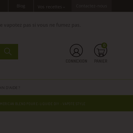
Blog
Contactez-nous
Vos recettes
expand_more
Ne vapotez pas si vous ne fumez pas.
0
CONNEXION
PANIER
IN D'AIDE ?
MERICAN BLEND POUR E-LIQUIDE DIY - VAPOTE STYLE