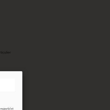
ticulier
e majeur(e) et