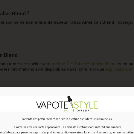
Tabac Blend ?
iquer soi-même
son e-liquide saveur Tabac Américan Blend
: dosage,
n Blend
long terme de stocker votre
arôme DIY
Tabac Américan Blend
et en par
es les informations sont disponibles dans notre rubrique
explications et
La vente des produits contenant de la nicotine est interdite aux mineurs.
La nicotine crée une forte dépendance. Les produits nicotinés sont interdit aux mineurs,
ceintes, et aux personnes ayant des problèmes cardio-vasculaires. En entrant sur ce site, je reconnais êtr