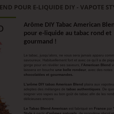
D POUR E-LIQUIDE DIY - VAPOTE ST
Arôme
DIY
Tabac American Ble
pour e-liquide au tabac rond et
gourmand !
Le tabac, jusqu’alors, ne vous sera jamais apparu com
savoureux. Habituellement fort et avec ce qu’il a de piq
gorge pour en révéler ses saveurs,
l’American Blend
v
laissera en bouche
une belle rondeur
, avec des notes
chocolatées et gourmandes.
L’arôme DIY tabac American Blend
plaira aux vapoteu
adeptes des mélanges de
tabac authentiques
. De quo
soigner vos vapes au bon goût de tabac afin de les rend
délicieuses encore.
Le Tabac Blend American
est fabriqué en
France
par
Style
à partir
d'arômes naturels,
de propylène glycol e