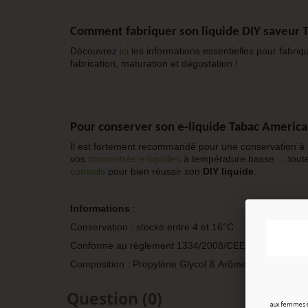
Comment fabriquer son liquide DIY saveur 
Découvrez
ici
les informations essentielles pour fabr
fabrication, maturation et dégustation !
Pour conserver son e-liquide
Tabac America
Il est fortement recommandé pour une conservation à 
vos
concentrés e-liquide
s
à température basse ... tout
conseils
pour bien réussir son
DIY liquide
.
Informations
:
Conservation : stocké entre 4 et 16°C
Conforme au règlement 1334/2008/CEE
Composition : Propylène Glycol & Arôme alimentaire
Question
(0)
aux femmes en