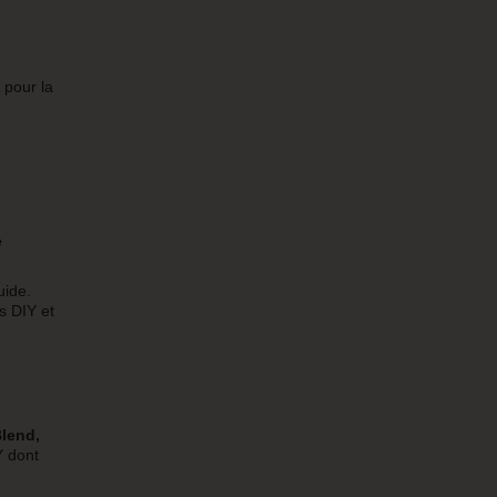
 pour la
e
uide.
 DIY et
Blend,
Y dont