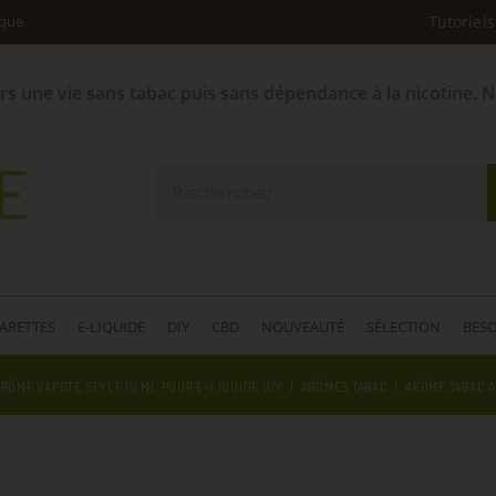
ique
Tutoriels
ers une vie sans tabac puis sans dépendance à la nicotine. 
GARETTES
E-LIQUIDE
DIY
CBD
NOUVEAUTÉ
SÉLECTION
BESO
RÔME VAPOTE STYLE 10 ML POUR E-LIQUIDE DIY
ARÔMES TABAC
ARÔME TABAC A