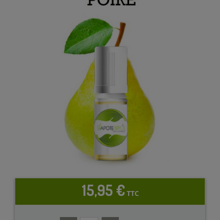
15,95 €
TTC