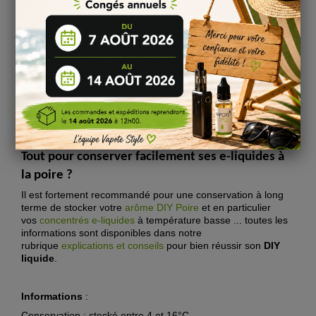
Comment fabriquer ses e-liquides DIY
facilement
?
Découvrez
ici
les informations essentielles pour fabriquer soi-
même
son e-liquide saveur Poire
: dosage, fabrication,
maturation et dégustation !
Tout pour conserver facilement ses e-liquides
à
la poire
?
Il est fortement recommandé pour une conservation à long
terme de stocker votre
arôme DIY
Poire
et en particulier
vos
concentrés e-liquide
s
à température basse ... toutes les
informations sont disponibles dans notre
rubrique
explications et conseils
pour bien réussir son
DIY
liquide
.
Informations
:
Conservation : stocké entre 4 et 16°C