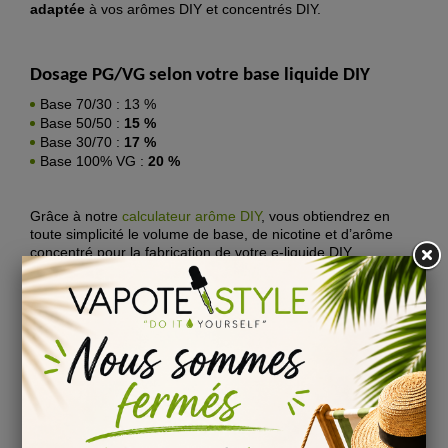
adaptée
à vos arômes DIY et concentrés DIY.
Dosage PG/VG selon votre base liquide DIY
Base 70/30 : 13 %
Base 50/50 :
15 %
Base 30/70 :
17 %
Base 100% VG :
20 %
Grâce à notre
calculateur arôme DIY
, vous obtiendrez en
toute simplicité le volume de base, de nicotine et d’arôme
concentré pour la fabrication de votre e-liquide DIY.
Peut-on rajouter des additifs frais/fresh dans son
E-
liquide à la Poire
?
Vous souhaitez ajouter
des effets sucrés, acidulés,
frais
etc. ou tout autres effets à
votre e-liquide DIY Poire,
pensez donc à consulter notre tuto dédié à l’utilisation
des
additifs DIY
, vous pourrez ainsi et facilement trouver les
additifs DIY dont vous pourriez avoir besoin.