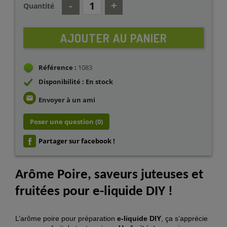
Quantité
AJOUTER AU PANIER
Référence :
1083
Disponibilité : En stock
email
Envoyer à un ami
Poser une question
(0)
Partager sur facebook !
Arôme Poire, saveurs juteuses et
fruitées pour e-liquide DIY !
L’arôme poire pour préparation
e-liquide DIY
, ça s’apprécie