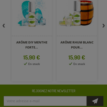
ARÔME DIY MENTHE
ARÔME RHUM BLANC
AR
FORTE...
POUR...
Prix
Prix
15,90 €
15,90 €
En stock
En stock
REJOIGNEZ NOTRE NEWSLETTER