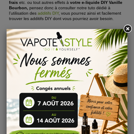
frais
etc. ou tout autres effets à
votre
e-liquide DIY Vanille
Bourbon
,
pensez donc à consulter notre tuto dédié à
l’utilisation des
additifs DIY
, vous pourrez ainsi et facilement
trouver les additifs DIY dont vous pourriez avoir besoin.
Pour faire son
e-liquide DIY à la Vanille
Découvrez
ici
les informations essentielles pour fabriquer soi-
même
son
e-liquide DIY Vanille Bourbon
: dosage,
fabrication, maturation et dégustation !
Comment conserver son
eliquide DIY
?
Il est fortement recommandé pour une conservation à long
terme de stocker votre
Arôme Vanille Bourbon
et en
particulier vos
concentrés e-liquide
s
à température basse ...
toutes les informations sont disponibles dans notre
rubrique
explications et conseils
pour bien réussir son
DIY
liquide
.