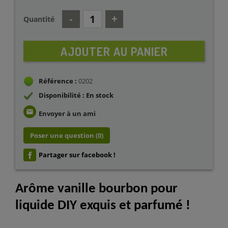
Quantité
AJOUTER AU PANIER
Référence :
0202
Disponibilité : En stock
email
Envoyer à un ami
Poser une question
(0)
Partager sur facebook !
Arôme vanille bourbon pour
liquide DIY exquis et parfumé !