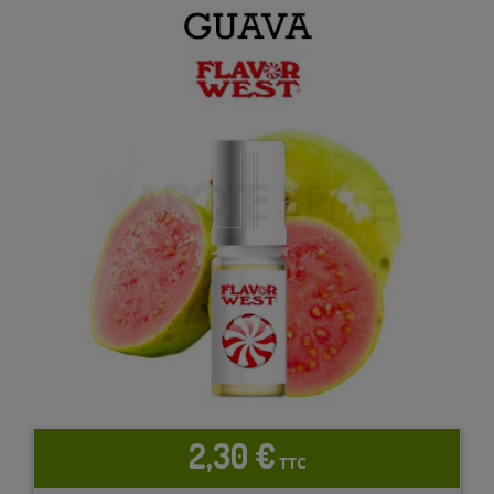
2,30 €
TTC