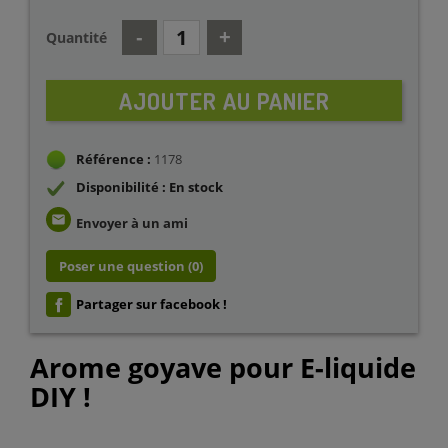
Quantité
AJOUTER AU PANIER
Référence :
1178
Disponibilité : En stock
email
Envoyer à un ami
Poser une question
(0)
Partager sur facebook !
Arome goyave pour E-liquide
DIY !