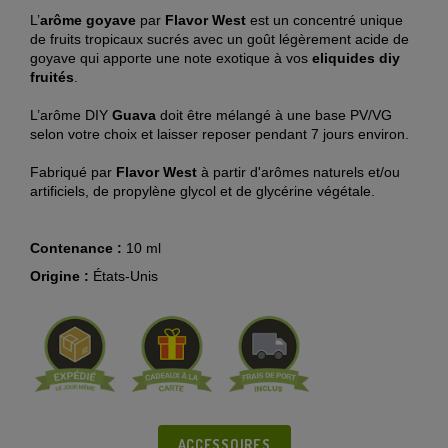
L’
arôme goyave
par
Flavor West
est un concentré unique
de fruits tropicaux sucrés avec un goût légèrement acide de
goyave qui apporte une note exotique à vos
eliquides diy
fruités
.
L’arôme DIY
Guava
doit être mélangé à une base PV/VG
selon votre choix et laisser reposer pendant 7 jours environ.
Fabriqué par
Flavor West
à partir d'arômes naturels et/ou
artificiels,
de propylène glycol et de glycérine végétale.
Contenance :
10 ml
Origine :
États-Unis
ACCESSOIRES