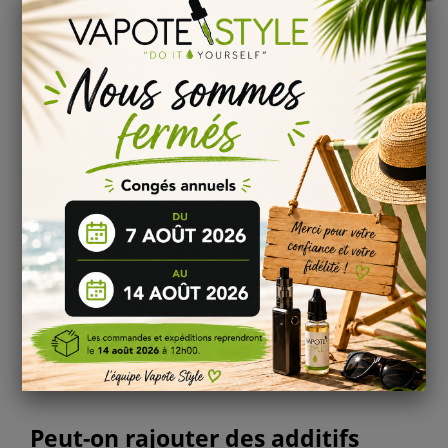
Pour l’arôme DIY
Guava
le steep recommandé est de
7
jours
!
Nous vous conseillons de laisser reposer votre liquide DIY
Guava pour profiter pleinement
des saveurs de chaque
arôme.
Pour en savoir plus, consulter notre page sur
la
maturation
d’un e-liquide DIY !
Dosage de l’arôme Guava selon
votre base PG/VG : h3
Base 70/30 :
13
%
Base 50/50 :
15 %
Base 30/70 :
17 %
Base 100% VG :
20 %
Avec notre
calculateur arôme DIY
, vous obtiendrez en toute
simplicité le volume de base, de nicotine et d’arôme
concentré pour la fabrication de votre e-liquide DIY.
Peut-on rajouter des additifs