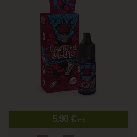
5,90 €
TTC