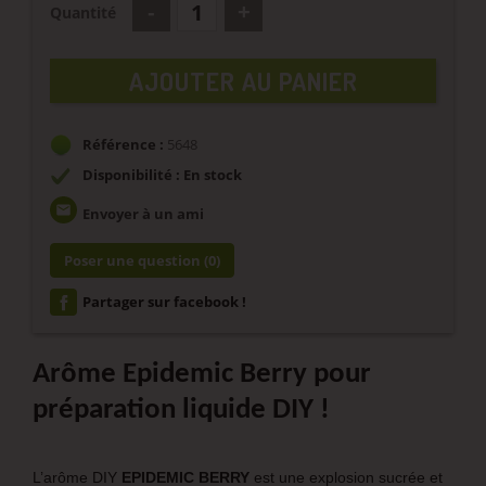
Quantité
AJOUTER AU PANIER
Référence :
5648
Disponibilité : En stock
email
Envoyer à un ami
Poser une question
(0)
Partager sur facebook !
Arôme Epidemic Berry pour
préparation liquide DIY !
L’arôme DIY
EPIDEMIC BERRY
est une explosion sucrée et