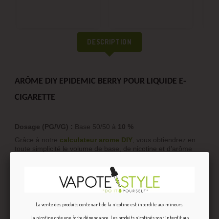
DESCRIPTION
ARÔME DIY EPIDEMIC BERRY POUR LIQUIDE E-
CIGARETTE
Dosage (PG/VG) :
Base 50/50 à
10 %
Grâce à notre
calculateur arome DIY
, vous obtiendrez en
toute simplicité le volume de base, de nicotine et d’arôme
concentré pour la fabrication de votre e-liquide DIY.
Temps de maturation de liquide DIY Epidemic Berry
La vente des produits contenant de la nicotine est interdite aux mineurs.
:
La nicotine crée une forte dépendance. Les produits nicotinés sont interdit aux